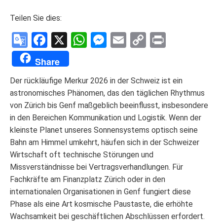
Teilen Sie dies:
Google
Facebook
X
WhatsApp
Messenger
Email
Copy
Print
Translate
Link
Share
Der rückläufige Merkur 2026 in der Schweiz ist ein
astronomisches Phänomen, das den täglichen Rhythmus
von Zürich bis Genf maßgeblich beeinflusst, insbesondere
in den Bereichen Kommunikation und Logistik. Wenn der
kleinste Planet unseres Sonnensystems optisch seine
Bahn am Himmel umkehrt, häufen sich in der Schweizer
Wirtschaft oft technische Störungen und
Missverständnisse bei Vertragsverhandlungen. Für
Fachkräfte am Finanzplatz Zürich oder in den
internationalen Organisationen in Genf fungiert diese
Phase als eine Art kosmische Paustaste, die erhöhte
Wachsamkeit bei geschäftlichen Abschlüssen erfordert.