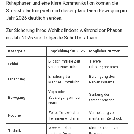
Ruhephasen und eine klare Kommunikation können die
Stressbelastung während dieser planetaren Bewegung im
Jahr 2026 deutlich senken.
Zur Sicherung Ihres Wohlbefindens während der Phasen
im Jahr 2026 sind folgende Schritte ratsam:
Kategorie
Empfehlung für 2026
Möglicher Nutzen
Bildschirmfreie Zeit
Tiefere
Schlaf
vor der Nachtruhe
Erholungsphasen
Erhöhung der
Beruhigung des
Ernährung
Magnesiumzufuhr
Nervensystems
Yoga oder
Senkung der
Bewegung
Spaziergänge in der
Stresshormone
Natur
Zeitpuffer zwischen
Vermeidung von
Routine
Terminen einplanen
mentalem Zeitdruck
Wöchentlicher
Klärung kognitiver
Technik
digitaler Detox
Prozesse