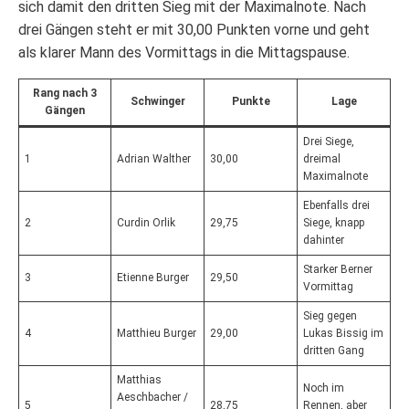
sich damit den dritten Sieg mit der Maximalnote. Nach
drei Gängen steht er mit 30,00 Punkten vorne und geht
als klarer Mann des Vormittags in die Mittagspause.
Rang nach 3
Schwinger
Punkte
Lage
Gängen
Drei Siege,
1
Adrian Walther
30,00
dreimal
Maximalnote
Ebenfalls drei
2
Curdin Orlik
29,75
Siege, knapp
dahinter
Starker Berner
3
Etienne Burger
29,50
Vormittag
Sieg gegen
4
Matthieu Burger
29,00
Lukas Bissig im
dritten Gang
Matthias
Noch im
Aeschbacher /
5
28,75
Rennen, aber