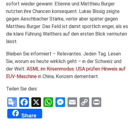
sofort wieder gewann. Etienne und Matthieu Burger
nutzten ihre Chancen konsequent. Lukas Bissig zeigte
gegen Aeschbacher Stärke, verlor aber später gegen
Matthieu Burger. Das Feld ist damit sportlich enger, als es
die klare Führung Walthers auf den ersten Blick vermuten
lässt.
Bleiben Sie informiert – Relevantes. Jeden Tag. Lesen
Sie, worum es heute wirklich geht – in der Schweiz und
der Welt:
ASML im Krisenmodus: USA prüfen Hinweis auf
EUV-Maschine
in China, Konzern dementiert
Teilen Sie dies:
Google
Facebook
X
WhatsApp
Messenger
Email
Copy
Print
Translate
Link
Share