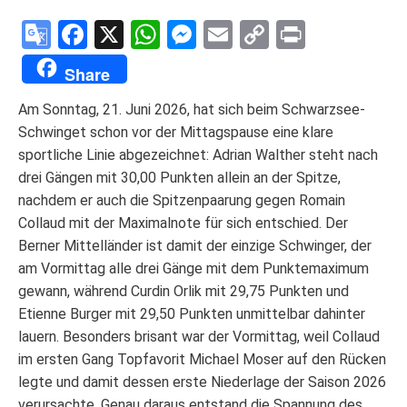
Google
Facebook
X
WhatsApp
Messenger
Email
Copy
Print
Translate
Link
Share
Am Sonntag, 21. Juni 2026, hat sich beim Schwarzsee-
Schwinget schon vor der Mittagspause eine klare
sportliche Linie abgezeichnet: Adrian Walther steht nach
drei Gängen mit 30,00 Punkten allein an der Spitze,
nachdem er auch die Spitzenpaarung gegen Romain
Collaud mit der Maximalnote für sich entschied. Der
Berner Mittelländer ist damit der einzige Schwinger, der
am Vormittag alle drei Gänge mit dem Punktemaximum
gewann, während Curdin Orlik mit 29,75 Punkten und
Etienne Burger mit 29,50 Punkten unmittelbar dahinter
lauern. Besonders brisant war der Vormittag, weil Collaud
im ersten Gang Topfavorit Michael Moser auf den Rücken
legte und damit dessen erste Niederlage der Saison 2026
verursachte. Genau daraus entstand die Spannung des