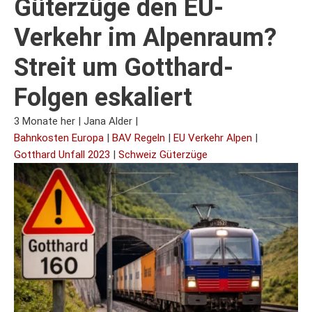
Güterzüge den EU-
Verkehr im Alpenraum?
Streit um Gotthard-
Folgen eskaliert
3 Monate her
|
Jana Alder
|
Bahnkosten Europa
|
BAV Regeln
|
EU Verkehr Alpen
|
Gotthard Unfall 2023
|
Schweiz Güterzüge