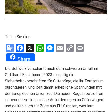
Teilen Sie dies:
Google
Facebook
X
WhatsApp
Messenger
Email
Copy
Print
Translate
Link
Share
Die Schweiz verschärft nach dem schweren Unfall im
Gotthard-Basistunnel 2023 einseitig die
Sicherheitsvorschriften für Güterzüge, die ihr Territorium
durchqueren, und löst damit erhebliche Spannungen mit
der Europäischen Union aus. Die neuen Regeln betreffen
insbesondere technische Anforderungen an Güterwagen
und gelten auch für Züge aus EU-Staaten, was laut