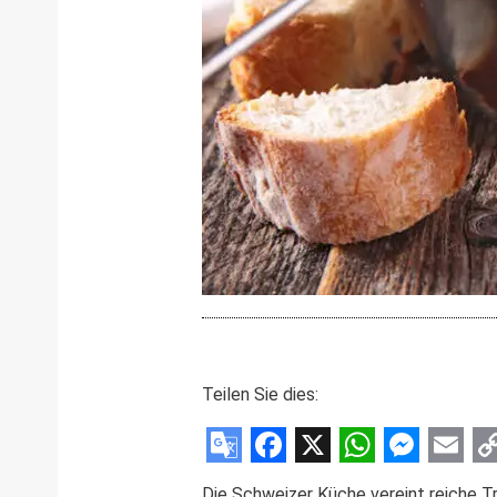
Teilen Sie dies:
Google
Facebook
X
WhatsAp
Messe
Emai
C
Die Schweizer Küche vereint reiche Tra