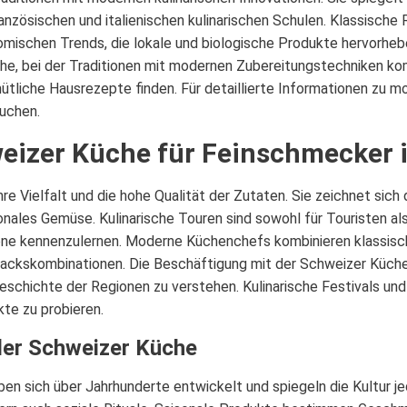
ink
französischen und italienischen kulinarischen Schulen. Klassisch
mischen Trends, die lokale und biologische Produkte hervorhebe
he, bei der Traditionen mit modernen Zubereitungstechniken ko
liche Hausrezepte finden. Für detaillierte Informationen zu m
uchen.
eizer Küche für Feinschmecker 
e Vielfalt und die hohe Qualität der Zutaten. Sie zeichnet sich 
onales Gemüse. Kulinarische Touren sind sowohl für Touristen als
tone kennenzulernen. Moderne Küchenchefs kombinieren klassisc
ckskombinationen. Die Beschäftigung mit der Schweizer Küche e
 Geschichte der Regionen zu verstehen. Kulinarische Festivals u
kte zu probieren.
er Schweizer Küche
ben sich über Jahrhunderte entwickelt und spiegeln die Kultur j