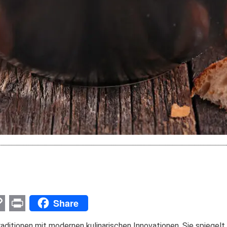
Share
p
nger
l
opy
Print
ditionen mit modernen kulinarischen Innovationen. Sie spiegelt d