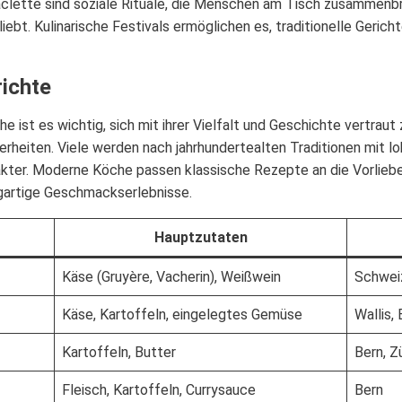
clette sind soziale Rituale, die Menschen am Tisch zusammenbrin
ebt. Kulinarische Festivals ermöglichen es, traditionelle Gerich
richte
 ist es wichtig, sich mit ihrer Vielfalt und Geschichte vertraut
heiten. Viele werden nach jahrhundertealten Traditionen mit lo
akter. Moderne Köche passen klassische Rezepte an die Vorliebe
igartige Geschmackserlebnisse.
Hauptzutaten
Käse (Gruyère, Vacherin), Weißwein
Schwei
Käse, Kartoffeln, eingelegtes Gemüse
Wallis,
Kartoffeln, Butter
Bern, Z
Fleisch, Kartoffeln, Currysauce
Bern