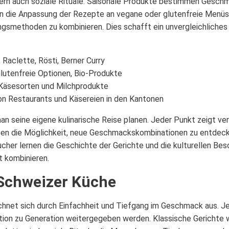
ndern auch soziale Rituale. Saisonale Produkte bestimmen Geschm
n die Anpassung der Rezepte an vegane oder glutenfreie Menüs.
ngsmethoden zu kombinieren. Dies schafft ein unvergleichliches k
Raclette, Rösti, Berner Curry
utenfreie Optionen, Bio-Produkte
Käsesorten und Milchprodukte
n Restaurants und Käsereien in den Kantonen
an seine eigene kulinarische Reise planen. Jeder Punkt zeigt ve
aben die Möglichkeit, neue Geschmackskombinationen zu entdec
her lernen die Geschichte der Gerichte und die kulturellen Be
t kombinieren.
 Schweizer Küche
ichnet sich durch Einfachheit und Tiefgang im Geschmack aus. J
ation zu Generation weitergegeben werden. Klassische Gerichte