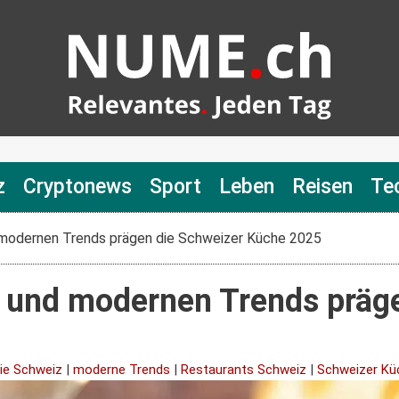
z
Cryptonews
Sport
Leben
Reisen
Te
modernen Trends prägen die Schweizer Küche 2025
 und modernen Trends präge
ie Schweiz
|
moderne Trends
|
Restaurants Schweiz
|
Schweizer Kü