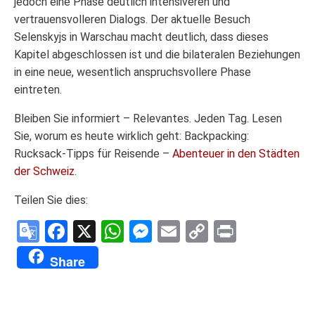
jedoch eine Phase deutlich intensiveren und
vertrauensvolleren Dialogs. Der aktuelle Besuch
Selenskyjs in Warschau macht deutlich, dass dieses
Kapitel abgeschlossen ist und die bilateralen Beziehungen
in eine neue, wesentlich anspruchsvollere Phase
eintreten.
Bleiben Sie informiert – Relevantes. Jeden Tag. Lesen
Sie, worum es heute wirklich geht: Backpacking:
Rucksack-Tipps für Reisende –
Abenteuer in den Städten
der Schweiz
.
Teilen Sie dies:
Google
Facebook
X
WhatsApp
Messenger
Email
Copy
Print
Translate
Link
Share