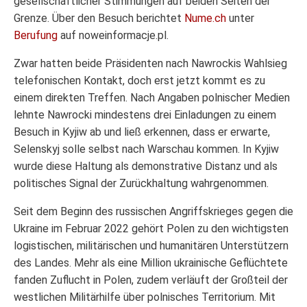
gesellschaftlicher Stimmungen auf beiden Seiten der
Grenze. Über den Besuch berichtet
Nume.ch
unter
Berufung
auf noweinformacje.pl.
Zwar hatten beide Präsidenten nach Nawrockis Wahlsieg
telefonischen Kontakt, doch erst jetzt kommt es zu
einem direkten Treffen. Nach Angaben polnischer Medien
lehnte Nawrocki mindestens drei Einladungen zu einem
Besuch in Kyjiw ab und ließ erkennen, dass er erwarte,
Selenskyj solle selbst nach Warschau kommen. In Kyjiw
wurde diese Haltung als demonstrative Distanz und als
politisches Signal der Zurückhaltung wahrgenommen.
Seit dem Beginn des russischen Angriffskrieges gegen die
Ukraine im Februar 2022 gehört Polen zu den wichtigsten
logistischen, militärischen und humanitären Unterstützern
des Landes. Mehr als eine Million ukrainische Geflüchtete
fanden Zuflucht in Polen, zudem verläuft der Großteil der
westlichen Militärhilfe über polnisches Territorium. Mit