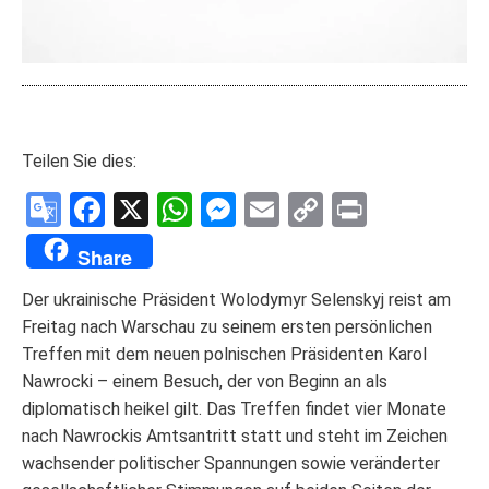
Teilen Sie dies:
Google
Facebook
X
WhatsApp
Messenger
Email
Copy
Print
Translate
Link
Share
Der ukrainische Präsident Wolodymyr Selenskyj reist am
Freitag nach Warschau zu seinem ersten persönlichen
Treffen mit dem neuen polnischen Präsidenten Karol
Nawrocki – einem Besuch, der von Beginn an als
diplomatisch heikel gilt. Das Treffen findet vier Monate
nach Nawrockis Amtsantritt statt und steht im Zeichen
wachsender politischer Spannungen sowie veränderter