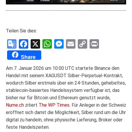
Teilen Sie dies:
Google
Facebook
X
WhatsApp
Messenger
Email
Copy
Print
Translate
Link
Share
Am 7. Januar 2026 um 10:00 UTC startete Binance den
Handel mit seinem XAGUSDT Silber-Perpetual-Kontrakt,
wodurch Silber erstmals über ein 24-Stunden, gehebeltes,
stablecoin-basiertes Handelssystem verfügbar ist, das
bisher nur für Bitcoin und Ethereum genutzt wurde,
Nume.ch
zitiert
The WP Times
. Für Anleger in der Schweiz
eröffnet sich damit die Möglichkeit, Silber rund um die Uhr
digital zu handeln, ohne physische Lieferung, Broker oder
feste Handelszeiten.