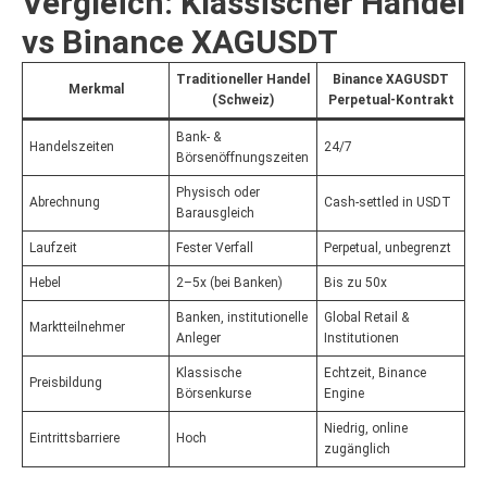
Vergleich: Klassischer Handel
vs Binance XAGUSDT
Traditioneller Handel
Binance XAGUSDT
Merkmal
(Schweiz)
Perpetual-Kontrakt
Bank- &
Handelszeiten
24/7
Börsenöffnungszeiten
Physisch oder
Abrechnung
Cash-settled in USDT
Barausgleich
Laufzeit
Fester Verfall
Perpetual, unbegrenzt
Hebel
2–5x (bei Banken)
Bis zu 50x
Banken, institutionelle
Global Retail &
Marktteilnehmer
Anleger
Institutionen
Klassische
Echtzeit, Binance
Preisbildung
Börsenkurse
Engine
Niedrig, online
Eintrittsbarriere
Hoch
zugänglich