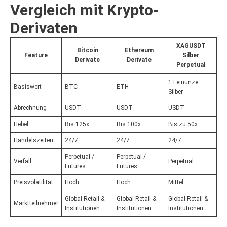
Vergleich mit Krypto-
Derivaten
XAGUSDT
Bitcoin
Ethereum
Feature
Silber
Derivate
Derivate
Perpetual
1 Feinunze
Basiswert
BTC
ETH
Silber
Abrechnung
USDT
USDT
USDT
Hebel
Bis 125x
Bis 100x
Bis zu 50x
Handelszeiten
24/7
24/7
24/7
Perpetual /
Perpetual /
Verfall
Perpetual
Futures
Futures
Preisvolatilität
Hoch
Hoch
Mittel
Global Retail &
Global Retail &
Global Retail &
Marktteilnehmer
Institutionen
Institutionen
Institutionen