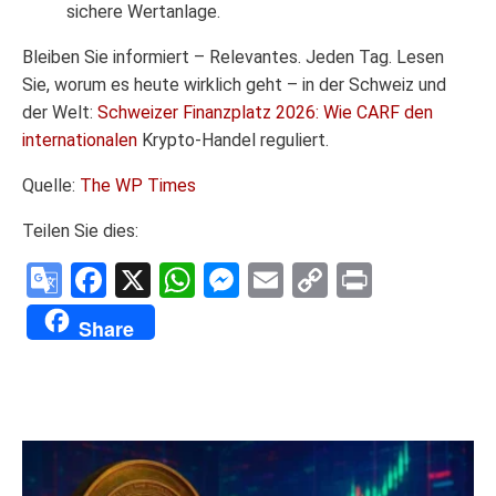
sichere Wertanlage.
Bleiben Sie informiert – Relevantes. Jeden Tag. Lesen
Sie, worum es heute wirklich geht – in der Schweiz und
der Welt:
Schweizer Finanzplatz 2026: Wie CARF den
internationalen
Krypto-Handel reguliert.
Quelle:
The WP Times
Teilen Sie dies:
Google
Facebook
X
WhatsApp
Messenger
Email
Copy
Print
Translate
Link
Share