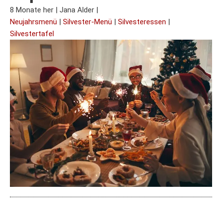
8 Monate her
|
Jana Alder
|
Neujahrsmenü
|
Silvester-Menü
|
Silvesteressen
|
Silvestertafel