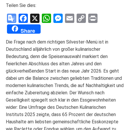
Teilen Sie dies:
Google
Facebook
X
WhatsApp
Messenger
Email
Copy
Print
Translate
Link
Share
Die Frage nach dem richtigen Silvester-Menü ist in
Deutschland alljährlich von großer kulinarischer
Bedeutung, denn die Speisenauswahl markiert den
feierlichen Abschluss des alten Jahres und den
glückverheißenden Start in das neue Jahr 2026. Es geht
dabei um die Balance zwischen geliebten Traditionen und
modernen kulinarischen Trends, die auf Nachhaltigkeit und
einfache Zubereitung abzielen. Der Wunsch nach
Geselligkeit spiegelt sich klar in den Essgewohnheiten
wider: Eine Umfrage des Deutschen Kulinarischen
Instituts 2025 zeigte, dass 65 Prozent der deutschen
Haushalte am liebsten gemeinschaftliche Esskonzepte
wie Raclette oder Fondue wählen, um den Aufwand zu