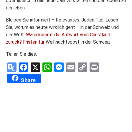
optimistisch in das neue Jahr zu starten und den Abend zu
genießen.
Bleiben Sie informiert – Relevantes. Jeden Tag. Lesen
Sie, worum es heute wirklich geht – in der Schweiz und
der Welt:
Wann kommt die Antwort vom Christkind
zurück? Fristen für
Weihnachtspost in der Schweiz
Teilen Sie dies:
Google
Facebook
X
WhatsApp
Messenger
Email
Copy
Print
Translate
Link
Share