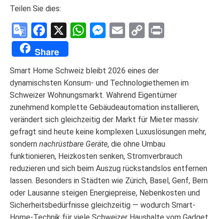
Teilen Sie dies:
Google
Facebook
X
WhatsApp
Messenger
Email
Copy
Print
Translate
Link
Share
Smart Home Schweiz bleibt 2026 eines der
dynamischsten Konsum- und Technologiethemen im
Schweizer Wohnungsmarkt. Während Eigentümer
zunehmend komplette Gebäudeautomation installieren,
verändert sich gleichzeitig der Markt für Mieter massiv:
gefragt sind heute keine komplexen Luxuslösungen mehr,
sondern
nachrüstbare Geräte
, die ohne Umbau
funktionieren, Heizkosten senken, Stromverbrauch
reduzieren und sich beim Auszug rückstandslos entfernen
lassen. Besonders in Städten wie Zürich, Basel, Genf, Bern
oder Lausanne steigen Energiepreise, Nebenkosten und
Sicherheitsbedürfnisse gleichzeitig — wodurch Smart-
Home-Technik für viele Schweizer Haushalte vom Gadget