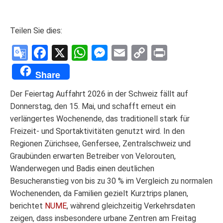
Teilen Sie dies:
Google
Facebook
X
WhatsApp
Messenger
Email
Copy
Print
Translate
Link
Share
Der Feiertag Auffahrt 2026 in der Schweiz fällt auf
Donnerstag, den 15. Mai, und schafft erneut ein
verlängertes Wochenende, das traditionell stark für
Freizeit- und Sportaktivitäten genutzt wird. In den
Regionen Zürichsee, Genfersee, Zentralschweiz und
Graubünden erwarten Betreiber von Velorouten,
Wanderwegen und Badis einen deutlichen
Besucheranstieg von bis zu 30 % im Vergleich zu normalen
Wochenenden, da Familien gezielt Kurztrips planen,
berichtet
NUME
, während gleichzeitig Verkehrsdaten
zeigen, dass insbesondere urbane Zentren am Freitag