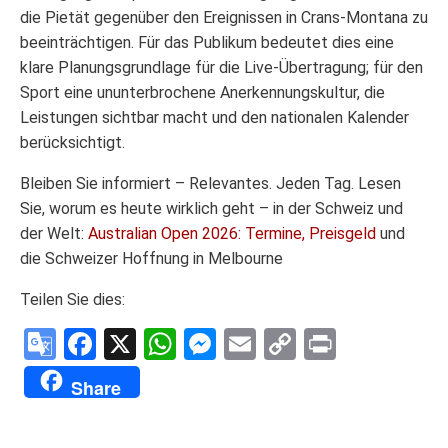
die Pietät gegenüber den Ereignissen in Crans-Montana zu
beeinträchtigen. Für das Publikum bedeutet dies eine
klare Planungsgrundlage für die Live-Übertragung; für den
Sport eine ununterbrochene Anerkennungskultur, die
Leistungen sichtbar macht und den nationalen Kalender
berücksichtigt.
Bleiben Sie informiert – Relevantes. Jeden Tag. Lesen
Sie, worum es heute wirklich geht – in der Schweiz und
der Welt:
Australian Open 2026: Termine, Preisgeld
und
die Schweizer Hoffnung in Melbourne
Teilen Sie dies:
Google
Facebook
X
WhatsApp
Messenger
Email
Copy
Print
Translate
Link
Share