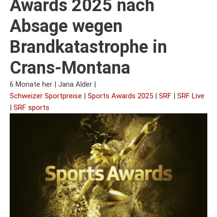
Awards 2025 nach
Absage wegen
Brandkatastrophe in
Crans-Montana
6 Monate her
|
Jana Alder
|
Schweizer Sportpreise
|
Sports Awards 2025
|
SRF
|
SRF Live
|
SRF sports