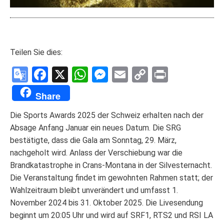
Teilen Sie dies:
Google
Facebook
X
WhatsApp
Messenger
Email
Copy
Print
Translate
Link
Share
Die Sports Awards 2025 der Schweiz erhalten nach der
Absage Anfang Januar ein neues Datum. Die SRG
bestätigte, dass die Gala am Sonntag, 29. März,
nachgeholt wird. Anlass der Verschiebung war die
Brandkatastrophe in Crans-Montana in der Silvesternacht.
Die Veranstaltung findet im gewohnten Rahmen statt; der
Wahlzeitraum bleibt unverändert und umfasst 1.
November 2024 bis 31. Oktober 2025. Die Livesendung
beginnt um 20:05 Uhr und wird auf SRF1, RTS2 und RSI LA