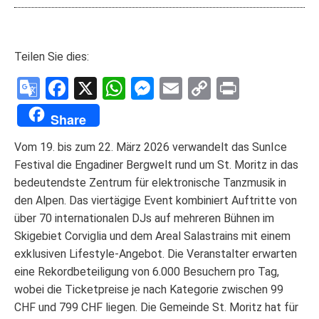
Teilen Sie dies:
Google
Facebook
X
WhatsApp
Messenger
Email
Copy
Print
Translate
Link
Share
Vom 19. bis zum 22. März 2026 verwandelt das SunIce
Festival die Engadiner Bergwelt rund um St. Moritz in das
bedeutendste Zentrum für elektronische Tanzmusik in
den Alpen. Das viertägige Event kombiniert Auftritte von
über 70 internationalen DJs auf mehreren Bühnen im
Skigebiet Corviglia und dem Areal Salastrains mit einem
exklusiven Lifestyle-Angebot. Die Veranstalter erwarten
eine Rekordbeteiligung von 6.000 Besuchern pro Tag,
wobei die Ticketpreise je nach Kategorie zwischen 99
CHF und 799 CHF liegen. Die Gemeinde St. Moritz hat für