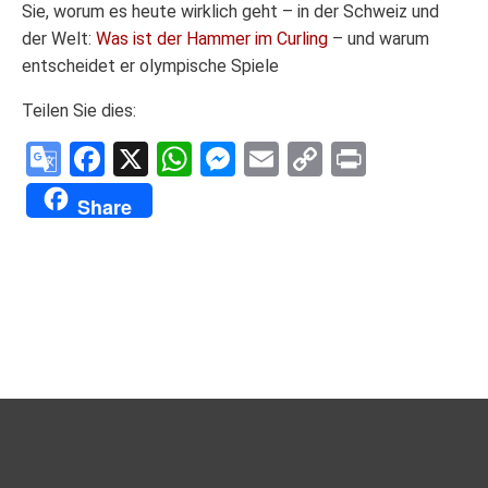
Sie, worum es heute wirklich geht – in der Schweiz und
der Welt:
Was ist der Hammer im Curling
– und warum
entscheidet er olympische Spiele
Teilen Sie dies:
Google
Facebook
X
WhatsApp
Messenger
Email
Copy
Print
Translate
Link
Share