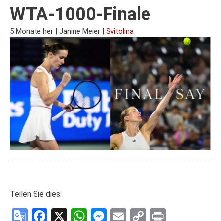
WTA-1000-Finale
5 Monate her
|
Janine Meier
|
Svitolina
Teilen Sie dies:
Google
Facebook
X
WhatsApp
Messenger
Email
Copy
Print