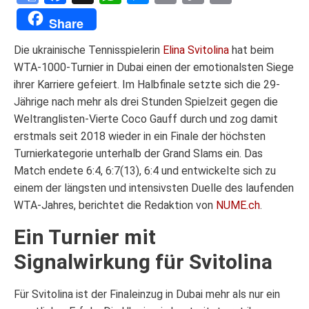
Translate
Link
Share
Die ukrainische Tennisspielerin
Elina Svitolina
hat beim
WTA-1000-Turnier in Dubai einen der emotionalsten Siege
ihrer Karriere gefeiert. Im Halbfinale setzte sich die 29-
Jährige nach mehr als drei Stunden Spielzeit gegen die
Weltranglisten-Vierte Coco Gauff durch und zog damit
erstmals seit 2018 wieder in ein Finale der höchsten
Turnierkategorie unterhalb der Grand Slams ein. Das
Match endete 6:4, 6:7(13), 6:4 und entwickelte sich zu
einem der längsten und intensivsten Duelle des laufenden
WTA-Jahres, berichtet die Redaktion von
NUME.ch
.
Ein Turnier mit
Signalwirkung für Svitolina
Für Svitolina ist der Finaleinzug in Dubai mehr als nur ein