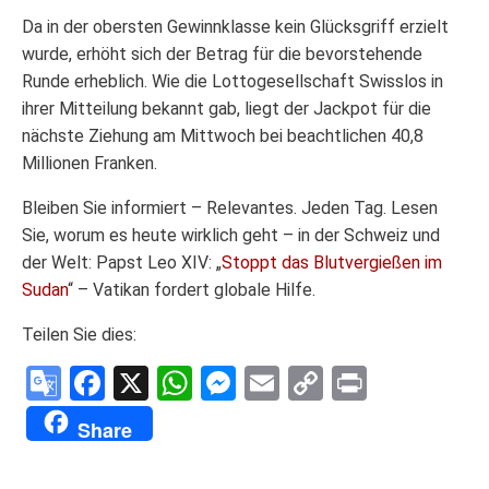
Da in der obersten Gewinnklasse kein Glücksgriff erzielt
wurde, erhöht sich der Betrag für die bevorstehende
Runde erheblich. Wie die Lottogesellschaft Swisslos in
ihrer Mitteilung bekannt gab, liegt der Jackpot für die
nächste Ziehung am Mittwoch bei beachtlichen 40,8
Millionen Franken.
Bleiben Sie informiert – Relevantes. Jeden Tag. Lesen
Sie, worum es heute wirklich geht – in der Schweiz und
der Welt: Papst Leo XIV: „
Stoppt das Blutvergießen im
Sudan
“ – Vatikan fordert globale Hilfe.
Teilen Sie dies:
Google
Facebook
X
WhatsApp
Messenger
Email
Copy
Print
Translate
Link
Share