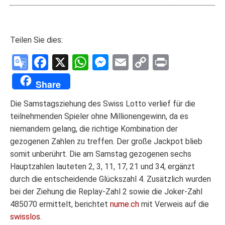
Teilen Sie dies:
Google
Facebook
X
WhatsApp
Messenger
Email
Copy
Print
Translate
Link
Share
Die Samstagsziehung des Swiss Lotto verlief für die
teilnehmenden Spieler ohne Millionengewinn, da es
niemandem gelang, die richtige Kombination der
gezogenen Zahlen zu treffen. Der große Jackpot blieb
somit unberührt. Die am Samstag gezogenen sechs
Hauptzahlen lauteten 2, 3, 11, 17, 21 und 34, ergänzt
durch die entscheidende Glückszahl 4. Zusätzlich wurden
bei der Ziehung die Replay-Zahl 2 sowie die Joker-Zahl
485070 ermittelt, berichtet
nume.ch
mit Verweis auf die
swisslos
.