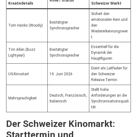
Rolle / Status
Kreativdetails
Schweizer Markt
Sichert den
emotionalen Kern und
Bestätigter
Tom Hanks (Woody)
den
Synchronsprecher
Wiedererkennungswer
t.
Essentiell für die
Tim Allen (Buzz
Bestätigter
Dynamik der
Lightyear)
Synchronsprecher
Hauptfiguren.
Dient als Leitfaden für
US-Kinostart
19. Juni 2026
den Schweizer
Release-Termin.
Stellt hohe
Deutsch, Französisch,
Anforderungen an die
Mehrsprachigkeit
Italienisch
Synchronisationsquali
tät.
Der Schweizer Kinomarkt:
Starttermin und