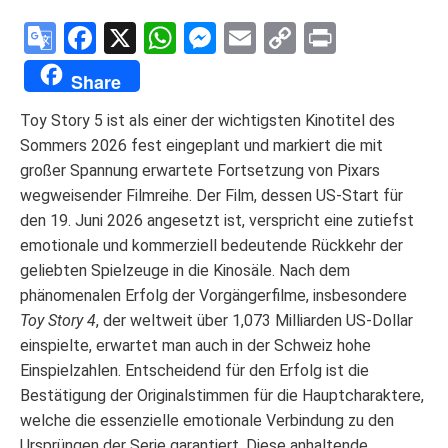
Google
Facebook
X
WhatsApp
Messenger
Email
Copy
Print
Translate
Link
Share
Toy Story 5 ist als einer der wichtigsten Kinotitel des
Sommers 2026 fest eingeplant und markiert die mit
großer Spannung erwartete Fortsetzung von Pixars
wegweisender Filmreihe. Der Film, dessen US-Start für
den 19. Juni 2026 angesetzt ist, verspricht eine zutiefst
emotionale und kommerziell bedeutende Rückkehr der
geliebten Spielzeuge in die Kinosäle. Nach dem
phänomenalen Erfolg der Vorgängerfilme, insbesondere
Toy Story 4
, der weltweit über 1,073 Milliarden US-Dollar
einspielte, erwartet man auch in der Schweiz hohe
Einspielzahlen. Entscheidend für den Erfolg ist die
Bestätigung der Originalstimmen für die Hauptcharaktere,
welche die essenzielle emotionale Verbindung zu den
Ursprüngen der Serie garantiert. Diese anhaltende