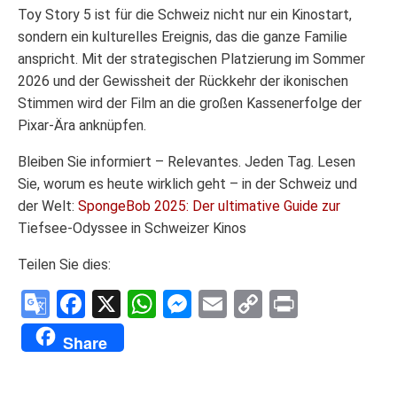
Toy Story 5 ist für die Schweiz nicht nur ein Kinostart,
sondern ein kulturelles Ereignis, das die ganze Familie
anspricht. Mit der strategischen Platzierung im Sommer
2026 und der Gewissheit der Rückkehr der ikonischen
Stimmen wird der Film an die großen Kassenerfolge der
Pixar-Ära anknüpfen.
Bleiben Sie informiert – Relevantes. Jeden Tag. Lesen
Sie, worum es heute wirklich geht – in der Schweiz und
der Welt:
SpongeBob 2025: Der ultimative Guide zur
Tiefsee-Odyssee in Schweizer Kinos
Teilen Sie dies:
Google
Facebook
X
WhatsApp
Messenger
Email
Copy
Print
Translate
Link
Share