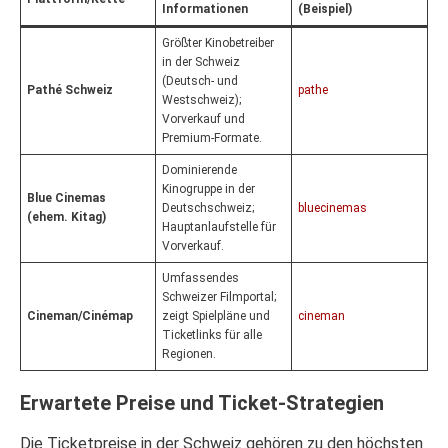
Informationen
(Beispiel)
Größter Kinobetreiber
in der Schweiz
(Deutsch- und
Pathé Schweiz
pathe
Westschweiz);
Vorverkauf und
Premium-Formate.
Dominierende
Kinogruppe in der
Blue Cinemas
Deutschschweiz;
bluecinemas
(ehem. Kitag)
Hauptanlaufstelle für
Vorverkauf.
Umfassendes
Schweizer Filmportal;
Cineman/Cinémap
zeigt Spielpläne und
cineman
Ticketlinks für alle
Regionen.
Erwartete Preise und Ticket-Strategien
Die Ticketpreise in der Schweiz gehören zu den höchsten