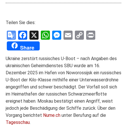
Teilen Sie dies:
Google
Facebook
X
WhatsApp
Messenger
Email
Copy
Print
Translate
Link
Share
Ukraine zerstört russisches U-Boot – nach Angaben des
ukrainischen Geheimdienstes SBU wurde am 16.
Dezember 2025 im Hafen von Noworossijsk ein russisches
U-Boot der Kilo-Klasse mithilfe einer Unterwasserdrohne
angegriffen und schwer beschädigt. Der Vorfall soll sich
im Heimathafen der russischen Schwarzmeerflotte
ereignet haben. Moskau bestätigt einen Angriff, weist
jedoch jede Beschädigung der Schiffe zurück. Über den
Vorgang berichtet
Nume.ch
unter Berufung auf die
Tagesschau
.