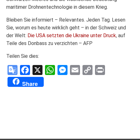
maritimer Drohnentechnologie in diesem Krieg.
Bleiben Sie informiert – Relevantes. Jeden Tag. Lesen
Sie, worum es heute wirklich geht – in der Schweiz und
der Welt:
Die USA setzten die Ukraine unter Druck
, auf
Teile des Donbass zu verzichten – AFP
Teilen Sie dies:
Google
Facebook
X
WhatsApp
Messenger
Email
Copy
Print
Translate
Link
Share