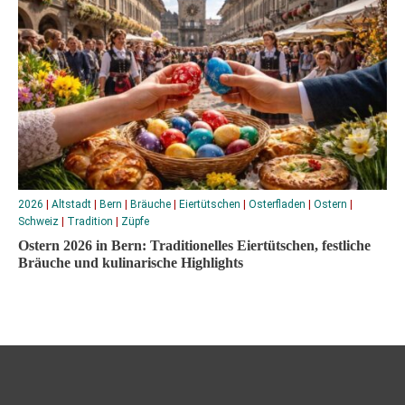
2026
|
Altstadt
|
Bern
|
Bräuche
|
Eiertütschen
|
Osterfladen
|
Ostern
|
Schweiz
|
Tradition
|
Züpfe
Ostern 2026 in Bern: Traditionelles Eiertütschen, festliche
Bräuche und kulinarische Highlights