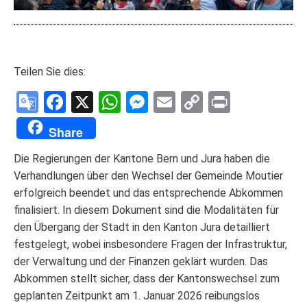
Teilen Sie dies:
Google
Facebook
X
WhatsApp
Messenger
Email
Copy
Print
Translate
Link
Share
Die Regierungen der Kantone Bern und Jura haben die
Verhandlungen über den Wechsel der Gemeinde Moutier
erfolgreich beendet und das entsprechende Abkommen
finalisiert. In diesem Dokument sind die Modalitäten für
den Übergang der Stadt in den Kanton Jura detailliert
festgelegt, wobei insbesondere Fragen der Infrastruktur,
der Verwaltung und der Finanzen geklärt wurden. Das
Abkommen stellt sicher, dass der Kantonswechsel zum
geplanten Zeitpunkt am 1. Januar 2026 reibungslos