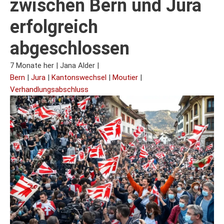
zwischen Bern und Jura
erfolgreich
abgeschlossen
7 Monate her
|
Jana Alder
|
Bern
|
Jura
|
Kantonswechsel
|
Moutier
|
Verhandlungsabschluss