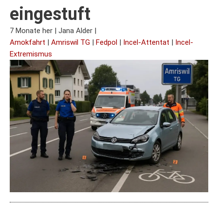
eingestuft
7 Monate her
|
Jana Alder
|
Amokfahrt
|
Amriswil TG
|
Fedpol
|
Incel-Attentat
|
Incel-
Extremismus