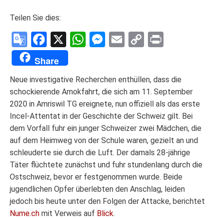
Teilen Sie dies:
Google
Facebook
X
WhatsApp
Messenger
Email
Copy
Print
Translate
Link
Share
Neue investigative Recherchen enthüllen, dass die
schockierende Amokfahrt, die sich am 11. September
2020 in Amriswil TG ereignete, nun offiziell als das erste
Incel-Attentat in der Geschichte der Schweiz gilt. Bei
dem Vorfall fuhr ein junger Schweizer zwei Mädchen, die
auf dem Heimweg von der Schule waren, gezielt an und
schleuderte sie durch die Luft. Der damals 28-jährige
Täter flüchtete zunächst und fuhr stundenlang durch die
Ostschweiz, bevor er festgenommen wurde. Beide
jugendlichen Opfer überlebten den Anschlag, leiden
jedoch bis heute unter den Folgen der Attacke, berichtet
Nume.ch
mit Verweis auf
Вlick
.