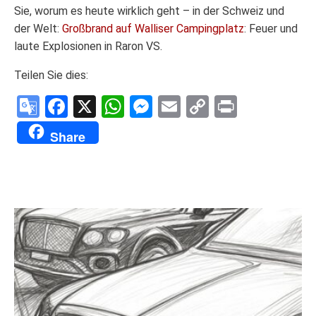
Sie, worum es heute wirklich geht – in der Schweiz und
der Welt:
Großbrand auf Walliser Campingplatz
: Feuer und
laute Explosionen in Raron VS.
Teilen Sie dies:
Google
Facebook
X
WhatsApp
Messenger
Email
Copy
Print
Translate
Link
Share