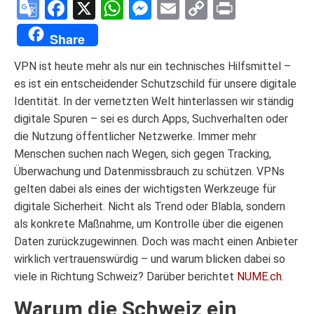
Google
Facebook
X
WhatsApp
Messenger
Email
Copy
Print
Translate
Link
Share
VPN ist heute mehr als nur ein technisches Hilfsmittel –
es ist ein entscheidender Schutzschild für unsere digitale
Identität. In der vernetzten Welt hinterlassen wir ständig
digitale Spuren – sei es durch Apps, Suchverhalten oder
die Nutzung öffentlicher Netzwerke. Immer mehr
Menschen suchen nach Wegen, sich gegen Tracking,
Überwachung und Datenmissbrauch zu schützen. VPNs
gelten dabei als eines der wichtigsten Werkzeuge für
digitale Sicherheit. Nicht als Trend oder Blabla, sondern
als konkrete Maßnahme, um Kontrolle über die eigenen
Daten zurückzugewinnen. Doch was macht einen Anbieter
wirklich vertrauenswürdig – und warum blicken dabei so
viele in Richtung Schweiz? Darüber berichtet
NUME.ch
.
Warum die Schweiz ein