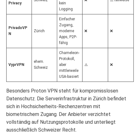
Schweiz
❌
⚠️ teilweise
Privacy
kein
Logging
Einfacher
Zugang,
PrivadoVP
Zürich
moderne
❌
❌
N
Apps, P2P-
fähig
Chameleon-
Protokoll,
ehem.
VyprVPN
aber
⚠️
❌
Schweiz
mittlerweile
USA-basiert
Besonders Proton VPN steht für kompromisslosen
Datenschutz. Die Serverinfrastruktur in Zürich befindet
sich in Hochsicherheits-Rechenzentren mit
biometrischem Zugang. Der Anbieter verzichtet
vollständig auf Nutzungsprotokolle und unterliegt
ausschließlich Schweizer Recht.