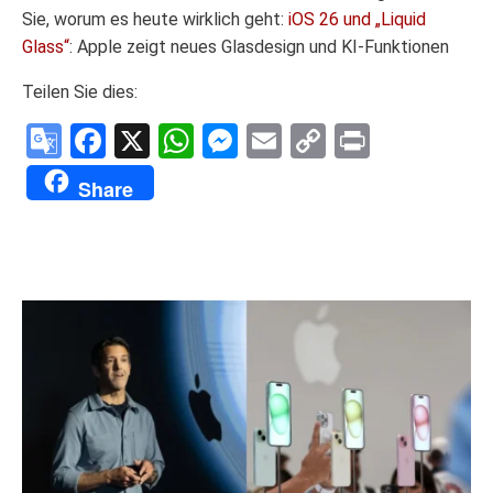
Sie, worum es heute wirklich geht:
iOS 26 und „Liquid
Glass“
: Apple zeigt neues Glasdesign und KI-Funktionen
Teilen Sie dies:
Google
Facebook
X
WhatsApp
Messenger
Email
Copy
Print
Translate
Link
Share