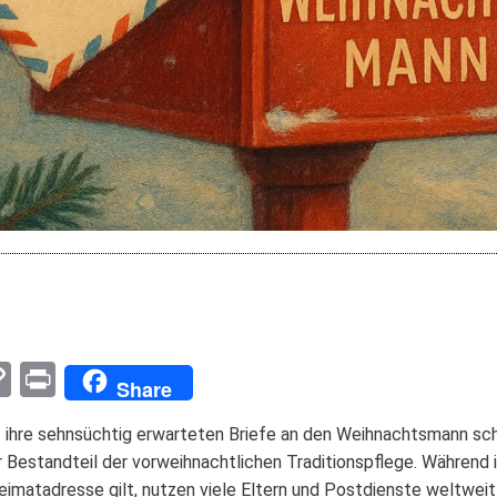
pp
enger
mail
Copy
Print
Share
Link
z ihre sehnsüchtig erwarteten Briefe an den Weihnachtsmann sch
er Bestandteil der vorweihnachtlichen Traditionspflege. Während i
imatadresse gilt, nutzen viele Eltern und Postdienste weltweit 