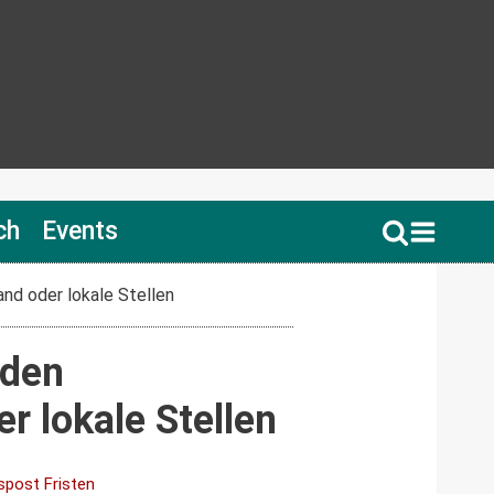
ch
Events
nd oder lokale Stellen
 den
 lokale Stellen
post Fristen