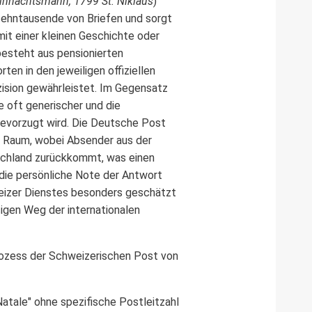
hnachtsmann, 1799 St. Niklaus
)
 zehntausende von Briefen und sorgt
 mit einer kleinen Geschichte oder
besteht aus pensionierten
ten in den jeweiligen offiziellen
zision gewährleistet. Im Gegensatz
e oft generischer und die
bevorzugt wird. Die Deutsche Post
en Raum, wobei Absender aus der
schland zurückkommt, was einen
die persönliche Note der Antwort
hweizer Dienstes besonders geschätzt
sigen Weg der internationalen
prozess der Schweizerischen Post von
atale" ohne spezifische Postleitzahl