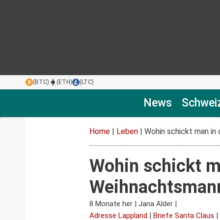
(BTC)
(ETH)
(LTC)
News
Schwei
Home
|
Leben
|
Wohin schickt man in 
Wohin schickt m
Weihnachtsmann:
8 Monate her
|
Jana Alder
|
Adresse Lappland
|
Briefe Santa Claus
|