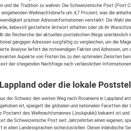
en und die Tradition zu wahren. Die Schweizerische Post (Post C
r eingehenden Weihnachtsbriefe um 4,7 Prozent, was die anhal
endigkeit präziser Adressinformationen verstärkt. Die Wahl der
ielle, liebevoll gestaltete Antwort erhalten oder ob ihr Wunschzet
 die Recherche der aktuellen postalischen Wege unerlässlich ist.
tional gängigen Adressen sorgfältig zu vergleichen, um die Magi
lierte Analyse liefert die notwendigen Fakten und Adressen, um 
levanten Aspekte von Fristen bis zu den optimalen Zielorten ber
text der steigenden Nachfrage nach verlässlichen Informationen
 Lappland oder die lokale Poststel
us der Schweiz den weiten Weg nach Rovaniemi in Lappland antr
gehoben ist, spiegelt die globalen und nationalen Facetten der 
elle Postamt des Weihnachtsmannes (Joulupukki) bekannt ist und 
t die Schweizerische Post seit Jahrzehnten einen eigenen, spez
in allen Landessprachen sicherzustellen. Dieser inländische Servi