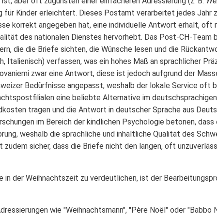
st, aber oft zugunsten einer einfacheren Adressierung (z. B.
Wei
 für Kinder erleichtert. Dieses Postamt verarbeitet jedes Jahr
sse korrekt angegeben hat, eine individuelle Antwort erhält, oft
alität des nationalen Dienstes hervorhebt. Das Post-CH-Team 
ern, die die Briefe sichten, die Wünsche lesen und die Rückantwor
 Italienisch) verfassen, was ein hohes Maß an sprachlicher Prä
 Rovaniemi zwar eine Antwort, diese ist jedoch aufgrund der Mass
weizer Bedürfnisse angepasst, weshalb der lokale Service oft 
achtspostfilialen eine beliebte Alternative im deutschsprachig
ndkosten tragen und die Antwort in deutscher Sprache aus Deut
schungen im Bereich der kindlichen Psychologie betonen, dass 
sprung, weshalb die sprachliche und inhaltliche Qualität des Sc
lt zudem sicher, dass die Briefe nicht den langen, oft unzuverläs
te in der Weihnachtszeit zu verdeutlichen, ist der Bearbeitungs
Adressierungen wie "Weihnachtsmann", "Père Noël" oder "Babbo N