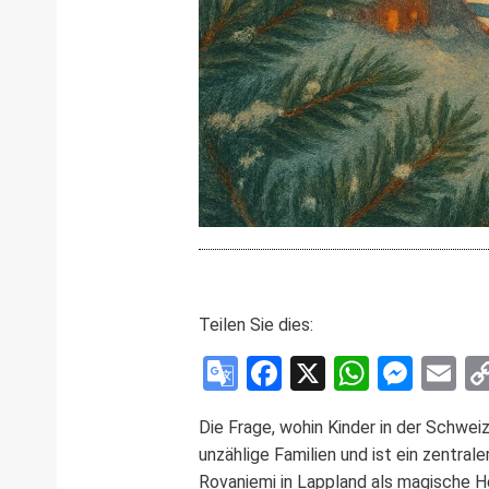
Teilen Sie dies:
Google
Facebook
X
WhatsA
Mess
E
Translate
Die Frage, wohin Kinder in der Schwei
unzählige Familien und ist ein zentral
Rovaniemi in Lappland als magische He