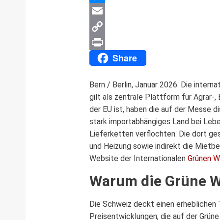
Messenger
Email
Copy
Share
Link
Print
Bern / Berlin, Januar 2026. Die intern
gilt als zentrale Plattform für Agrar
der EU ist, haben die auf der Messe d
stark importabhängiges Land bei Lebe
Lieferketten verflochten. Die dort ge
und Heizung sowie indirekt die Mietb
Website der Internationalen
Grünen 
Warum die Grüne Wo
Die Schweiz deckt einen erheblichen 
Preisentwicklungen, die auf der Grüne