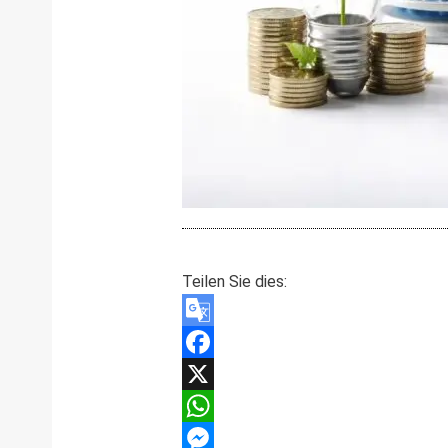
Teilen Sie dies:
Google
Translate
Facebook
X
WhatsApp