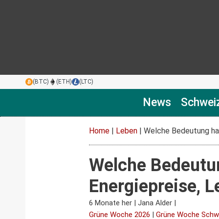
(BTC)
(ETH)
(LTC)
News
Schwei
Home
|
Leben
|
Welche Bedeutung hat
Welche Bedeutun
Energiepreise, L
6 Monate her
|
Jana Alder
|
Grüne Woche 2026
|
Grüne Woche Schw