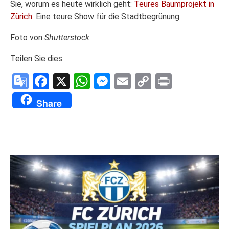
Sie, worum es heute wirklich geht:
Teures Baumprojekt in
Zürich:
Eine teure Show für die Stadtbegrünung
Foto von
Shutterstock
Teilen Sie dies:
Google
Facebook
X
WhatsApp
Messenger
Email
Copy
Print
Translate
Link
Share