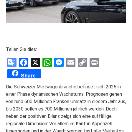
Teilen Sie dies:
Google
Facebook
X
WhatsApp
Messenger
Email
Copy
Print
Translate
Link
Share
Die Schweizer Mietwagenbranche befindet sich 2025 in
einer Phase dynamischen Wachstums. Prognosen gehen
von rund 600 Millionen Franken Umsatz in diesem Jahr aus,
bis 2030 sollen es 700 Millionen jährlich werden. Doch
neben der positiven Bilanz zeigt sich eine auffällige
regionale Dimension: Vor allem im Kanton Appenzell
Innerrhoden und in der Waadt werden fast alle Mietautos