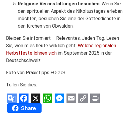
Religiöse Veranstaltungen besuchen
: Wenn Sie
den spirituellen Aspekt des Nikolaustages erleben
möchten, besuchen Sie eine der Gottesdienste in
den Kirchen von Obwalden.
Bleiben Sie informiert – Relevantes. Jeden Tag. Lesen
Sie, worum es heute wirklich geht:
Welche regionalen
Herbstfeste lohnen sich
im September 2025 in der
Deutschschweiz
Foto von Praxistipps FOCUS
Teilen Sie dies:
Google
Facebook
X
WhatsApp
Messenger
Email
Copy
Print
Share
Translate
Link