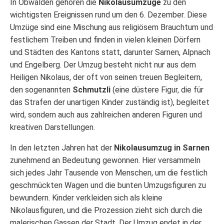
In Obwalden gehören die
Nikolausumzüge
zu den
wichtigsten Ereignissen rund um den 6. Dezember. Diese
Umzüge sind eine Mischung aus religiösem Brauchtum und
festlichem Treiben und finden in vielen kleinen Dörfern
und Städten des Kantons statt, darunter Sarnen, Alpnach
und Engelberg. Der Umzug besteht nicht nur aus dem
Heiligen Nikolaus, der oft von seinen treuen Begleitern,
den sogenannten
Schmutzli
(eine düstere Figur, die für
das Strafen der unartigen Kinder zuständig ist), begleitet
wird, sondern auch aus zahlreichen anderen Figuren und
kreativen Darstellungen.
In den letzten Jahren hat der
Nikolausumzug in Sarnen
zunehmend an Bedeutung gewonnen. Hier versammeln
sich jedes Jahr Tausende von Menschen, um die festlich
geschmückten Wagen und die bunten Umzugsfiguren zu
bewundern. Kinder verkleiden sich als kleine
Nikolausfiguren, und die Prozession zieht sich durch die
malerischen Gassen der Stadt. Der Umzug endet in der