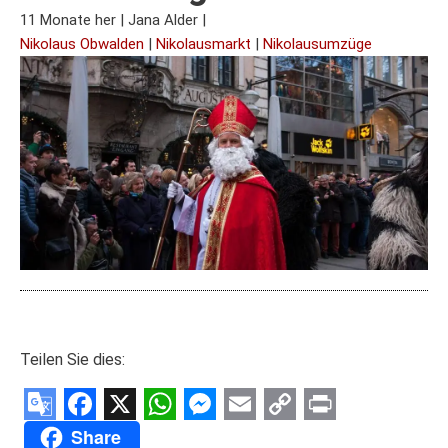
11 Monate her
|
Jana Alder
|
Nikolaus Obwalden
|
Nikolausmarkt
|
Nikolausumzüge
Teilen Sie dies:
Google
Facebook
X
WhatsApp
Messenger
Email
Copy
Print
Share