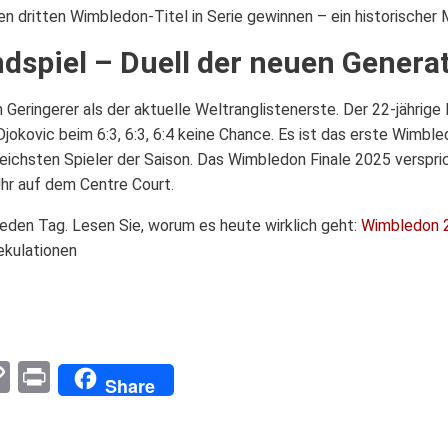
nen dritten Wimbledon-Titel in Serie gewinnen – ein historisch
ndspiel – Duell der neuen Genera
 Geringerer als der aktuelle Weltranglistenerste. Der 22-jährige 
jokovic beim 6:3, 6:3, 6:4 keine Chance. Es ist das erste Wimble
greichsten Spieler der Saison. Das Wimbledon Finale 2025 verspr
Uhr auf dem Centre Court.
Jeden Tag. Lesen Sie, worum es heute wirklich geht:
Wimbledon 2
ekulationen
pp
enger
mail
Copy
Print
Share
Link