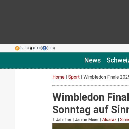
(BTC)
(ETH)
(LTC)
News
Schwei
Home
|
Sport
|
Wimbledon Finale 2025:
Wimbledon Finale
Sonntag auf Sin
1 Jahr her
|
Janine Meier
|
Alcaraz
|
Sinn