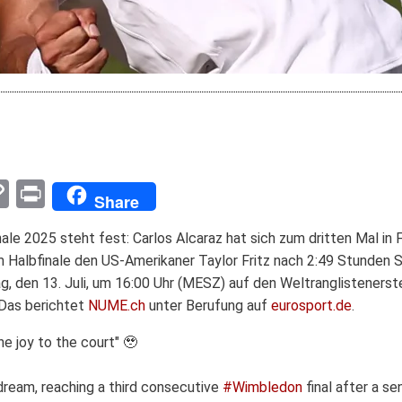
pp
enger
mail
Copy
Print
Share
Link
le 2025 steht fest: Carlos Alcaraz hat sich zum dritten Mal in Fo
Halbfinale den US-Amerikaner Taylor Fritz nach 2:49 Stunden Spiel
g, den 13. Juli, um 16:00 Uhr (MESZ) auf den Weltranglistenerste
 Das berichtet
NUME.ch
unter Berufung auf
eurosport.de
.
the joy to the court" 🥹
s dream, reaching a third consecutive
#Wimbledon
final after a s