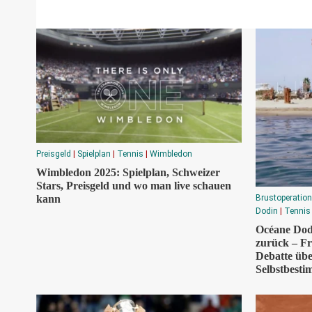
Preisgeld
|
Spielplan
|
Tennis
|
Wimbledon
Wimbledon 2025: Spielplan, Schweizer
Stars, Preisgeld und wo man live schauen
kann
Brustoperation
Dodin
|
Tennis
Océane Dod
zurück – Fr
Debatte üb
Selbstbesti