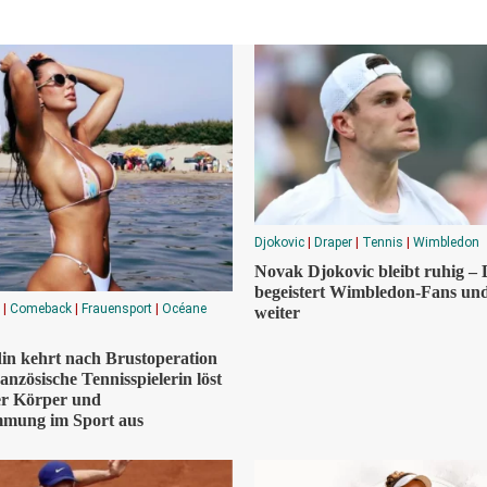
Djokovic
|
Draper
|
Tennis
|
Wimbledon
Novak Djokovic bleibt ruhig –
begeistert Wimbledon-Fans und
|
Comeback
|
Frauensport
|
Océane
weiter
in kehrt nach Brustoperation
anzösische Tennisspielerin löst
er Körper und
mmung im Sport aus