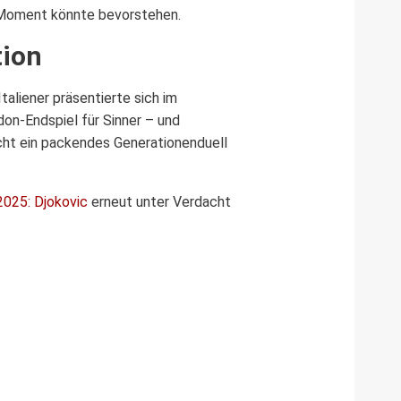
er Moment könnte bevorstehen.
tion
Italiener präsentierte sich im
don-Endspiel für Sinner – und
icht ein packendes Generationenduell
025: Djokovic
erneut unter Verdacht