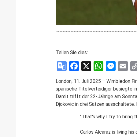
Teilen Sie dies:
Google
Facebook
X
WhatsA
Mess
E
Translate
London, 11. Juli 2025 – Wimbledon Fina
spanische Titelverteidiger besiegte im 
Damit trifft der 22-Jährige am Sonnta
Djokovic in drei Sätzen ausschaltete.
"That's why I try to bring 
Carlos Alcaraz is living hi