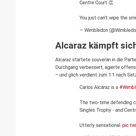
Centre Court 👏
You just can't wipe the sm
— Wimbledon (@Wimbled
Alcaraz kämpft sic
Alcaraz startete souverän in die Parti
Durchgang verbessert, agierte offens
– und glich verdient zum 1:1 nach Sät
Carlos Alcaraz is a
#Wimbl
The two-time defending ch
Singles Trophy - and Cent
Utterly sensational.
pic.t