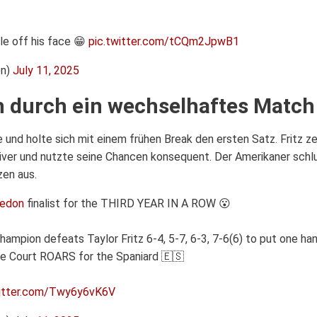
ile off his face 😁
pic.twitter.com/tCQm2JpwB1
on)
July 11, 2025
h durch ein wechselhaftes Match
e und holte sich mit einem frühen Break den ersten Satz. Fritz z
iver und nutzte seine Chancen konsequent. Der Amerikaner schlu
zen aus.
edon
finalist for the THIRD YEAR IN A ROW 😮
ampion defeats Taylor Fritz 6-4, 5-7, 6-3, 7-6(6) to put one ha
re Court ROARS for the Spaniard 🇪🇸
witter.com/Twy6y6vK6V