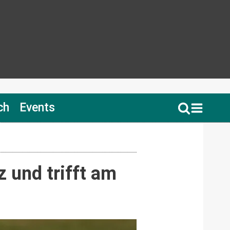
ch
Events
 und trifft am