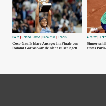
Gauff
|
Roland Garros
|
Sabalenka
|
Tennis
Alcaraz
|
Djoko
Coco Gauffs klare Ansage: Im Finale von
Sinner schlä
Roland Garros war sie nicht zu schlagen
erstes Pari