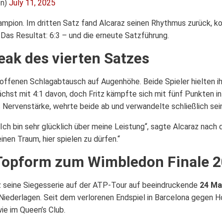
on)
July 11, 2025
ampion. Im dritten Satz fand Alcaraz seinen Rhythmus zurück, ko
 Das Resultat: 6:3 – und die erneute Satzführung.
ak des vierten Satzes
 offenen Schlagabtausch auf Augenhöhe. Beide Spieler hielten ih
hst mit 4:1 davon, doch Fritz kämpfte sich mit fünf Punkten in 
s Nervenstärke, wehrte beide ab und verwandelte schließlich sei
 Ich bin sehr glücklich über meine Leistung“, sagte Alcaraz nach 
inen Traum, hier spielen zu dürfen.“
– Topform zum Wimbledon Finale 
z seine Siegesserie auf der ATP-Tour auf beeindruckende
24 Ma
 Niederlagen. Seit dem verlorenen Endspiel in Barcelona gegen H
ie im Queen’s Club.