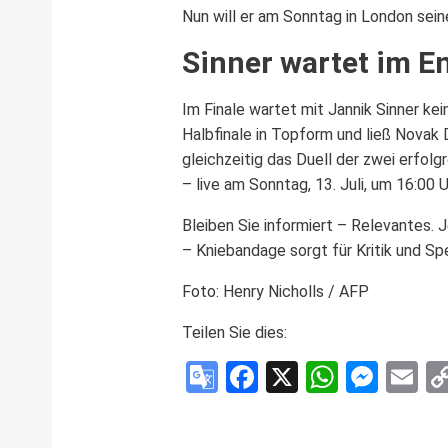
Nun will er am Sonntag in London sei
Sinner wartet im E
Im Finale wartet mit Jannik Sinner kein
Halbfinale in Topform und ließ Novak D
gleichzeitig das Duell der zwei erfol
– live am Sonntag, 13. Juli, um 16:00 
Bleiben Sie informiert – Relevantes. 
– Kniebandage sorgt für Kritik und Sp
Foto: Henry Nicholls / AFP
Teilen Sie dies:
Google
Facebook
X
WhatsA
Mess
E
Translate