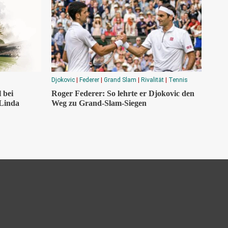
Djokovic
|
Federer
|
Grand Slam
|
Rivalität
|
Tennis
 bei
Roger Federer: So lehrte er Djokovic den
 Linda
Weg zu Grand-Slam-Siegen