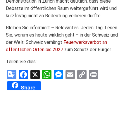
Demonstration in Zürich macht deutlich, dass diese
Debatte im öffentlichen Raum weitergeführt wird und
kurzfristig nicht an Bedeutung verlieren dürfte.
Bleiben Sie informiert – Relevantes. Jeden Tag. Lesen
Sie, worum es heute wirklich geht – in der Schweiz und
der Welt: Schweiz verhängt
Feuerwerksverbot an
öffentlichen Orten bis 2027
zum Schutz der Bürger
Teilen Sie dies:
Google
Facebook
X
WhatsApp
Messenger
Email
Copy
Print
Translate
Link
Share