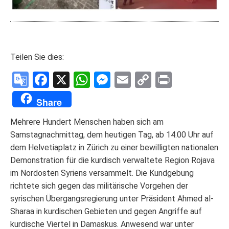
Teilen Sie dies:
Google
Facebook
X
WhatsApp
Messenger
Email
Copy
Print
Translate
Link
Share
Mehrere Hundert Menschen haben sich am
Samstagnachmittag, dem heutigen Tag, ab 14.00 Uhr auf
dem Helvetiaplatz in Zürich zu einer bewilligten nationalen
Demonstration für die kurdisch verwaltete Region Rojava
im Nordosten Syriens versammelt. Die Kundgebung
richtete sich gegen das militärische Vorgehen der
syrischen Übergangsregierung unter Präsident Ahmed al-
Sharaa in kurdischen Gebieten und gegen Angriffe auf
kurdische Viertel in Damaskus. Anwesend war unter