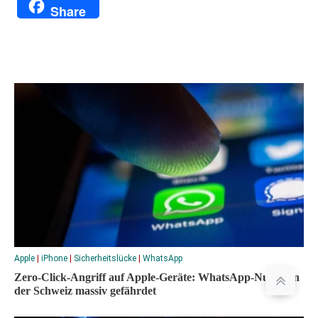
Translate
Link
Share
Apple
|
iPhone
|
Sicherheitslücke
|
WhatsApp
Zero-Click-Angriff auf Apple-Geräte: WhatsApp-Nutzer in
der Schweiz massiv gefährdet