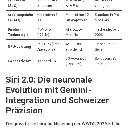
Prozessor
A17 Pro Chip
A18 Bionic /
Ab Release
(SoC)
oder neuer
A19 Pro
verfügbar
Arbeitsspeiche
Mindestens 8
Mindestens 12
Standard in Pro-
r (RAM)
GB
GB empfohlen
Modellen
Display-
ProMotion
Alle OLED-
Flächendeckend
Technologie
(120Hz)
Modelle
2026
35 TOPS (Tera
45+ TOPS
iPhone 17/18
NPU-Leistung
Operations)
erforderlich
Serie
5G Advanced
Swisscom/Sunr
Konnektivität
Standard 5G
(Hybrid-KI)
ise 5G+
Siri 2.0: Die neuronale
Evolution mit Gemini-
Integration und Schweizer
Präzision
Die grösste technische Neuerung der WWDC 2026 ist die