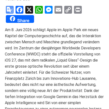
Google
Facebook
X
WhatsApp
Messenger
Email
Copy
Print
Translate
Link
Share
Am 8. Juni 2026 schlägt Apple im Apple Park ein neues
Kapitel der Computergeschichte auf, das die Interaktion
zwischen Mensch und Maschine grundlegend verändern
wird. Im Zentrum der diesjährigen Worldwide Developers
Conference (WWDC) steht die offizielle Vorstellung von
iOS 27, das mit dem radikalen „Liquid Glass“-Design die
erste grosse optische Revolution seit über einem
Jahrzehnt einleitet. Für die Schweizer Nutzer, vom
Finanzplatz Zürich bis zum Innovations-Hub Lausanne,
bedeutet dies nicht nur eine ästhetische Aufwertung,
sondern eine völlig neue Art der Produktivität: Dank der
tiefen Integration von Google Gemini in das Herzstück der
Apple Intelligence wird Siri von einer simplen
Sprachsteuerung zu einer autonomen neuronalen Instanz.