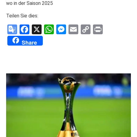
wo in der Saison 2025
Teilen Sie dies:
Google
Facebook
X
WhatsApp
Messenger
Email
Copy
Print
Translate
Link
Share