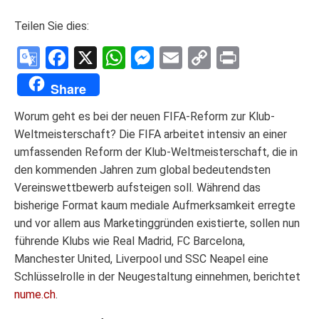
Teilen Sie dies:
Google
Facebook
X
WhatsApp
Messenger
Email
Copy
Print
Translate
Link
Share
Worum geht es bei der neuen FIFA-Reform zur Klub-
Weltmeisterschaft? Die FIFA arbeitet intensiv an einer
umfassenden Reform der Klub-Weltmeisterschaft, die in
den kommenden Jahren zum global bedeutendsten
Vereinswettbewerb aufsteigen soll. Während das
bisherige Format kaum mediale Aufmerksamkeit erregte
und vor allem aus Marketinggründen existierte, sollen nun
führende Klubs wie Real Madrid, FC Barcelona,
Manchester United, Liverpool und SSC Neapel eine
Schlüsselrolle in der Neugestaltung einnehmen, berichtet
nume.ch
.