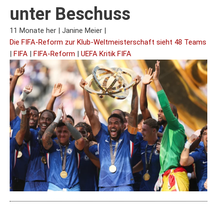
unter Beschuss
11 Monate her
|
Janine Meier
|
Die FIFA-Reform zur Klub-Weltmeisterschaft sieht 48 Teams
|
FIFA
|
FIFA-Reform
|
UEFA Kritik FIFA