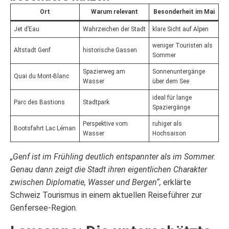
Ort
Warum relevant
Besonderheit im Mai
Jet d’Eau
Wahrzeichen der Stadt
klare Sicht auf Alpen
weniger Touristen als
Altstadt Genf
historische Gassen
Sommer
Spazierweg am
Sonnenuntergänge
Quai du Mont-Blanc
Wasser
über dem See
ideal für lange
Parc des Bastions
Stadtpark
Spaziergänge
Perspektive vom
ruhiger als
Bootsfahrt Lac Léman
Wasser
Hochsaison
„Genf ist im Frühling deutlich entspannter als im Sommer.
Genau dann zeigt die Stadt ihren eigentlichen Charakter
zwischen Diplomatie, Wasser und Bergen“,
erklärte
Schweiz Tourismus in einem aktuellen Reiseführer zur
Genfersee-Region.