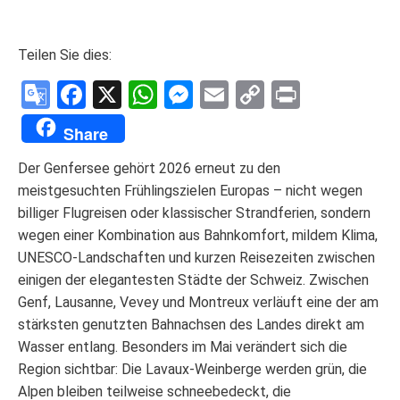
Teilen Sie dies:
Google
Facebook
X
WhatsApp
Messenger
Email
Copy
Print
Translate
Link
Share
Der Genfersee gehört 2026 erneut zu den
meistgesuchten Frühlingszielen Europas – nicht wegen
billiger Flugreisen oder klassischer Strandferien, sondern
wegen einer Kombination aus Bahnkomfort, mildem Klima,
UNESCO-Landschaften und kurzen Reisezeiten zwischen
einigen der elegantesten Städte der Schweiz. Zwischen
Genf, Lausanne, Vevey und Montreux verläuft eine der am
stärksten genutzten Bahnachsen des Landes direkt am
Wasser entlang. Besonders im Mai verändert sich die
Region sichtbar: Die Lavaux-Weinberge werden grün, die
Alpen bleiben teilweise schneebedeckt, die