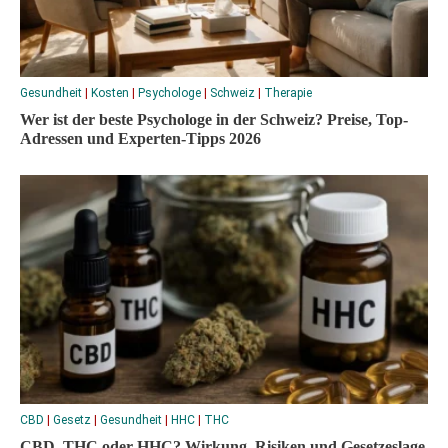
Gesundheit
|
Kosten
|
Psychologe
|
Schweiz
|
Therapie
Wer ist der beste Psychologe in der Schweiz? Preise, Top-
Adressen und Experten-Tipps 2026
CBD
|
Gesetz
|
Gesundheit
|
HHC
|
THC
CBD, THC oder HHC? Wirkung, Risiken und Gesetzeslage