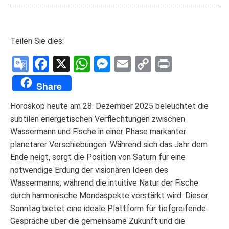
Teilen Sie dies:
Google
Facebook
X
WhatsApp
Messenger
Email
Copy
Print
Translate
Link
Share
Horoskop heute am 28. Dezember 2025 beleuchtet die
subtilen energetischen Verflechtungen zwischen
Wassermann und Fische in einer Phase markanter
planetarer Verschiebungen. Während sich das Jahr dem
Ende neigt, sorgt die Position von Saturn für eine
notwendige Erdung der visionären Ideen des
Wassermanns, während die intuitive Natur der Fische
durch harmonische Mondaspekte verstärkt wird. Dieser
Sonntag bietet eine ideale Plattform für tiefgreifende
Gespräche über die gemeinsame Zukunft und die