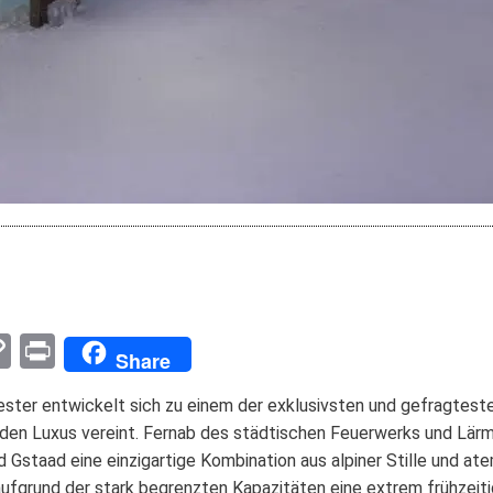
pp
enger
mail
Copy
Print
Share
Link
ester entwickelt sich zu einem der exklusivsten und gefragtest
en Luxus vereint. Fernab des städtischen Feuerwerks und Lärms b
 Gstaad eine einzigartige Kombination aus alpiner Stille und at
aufgrund der stark begrenzten Kapazitäten eine extrem frühzeiti