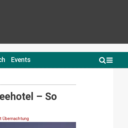
ch
Events
eehotel – So
t Übernachtung