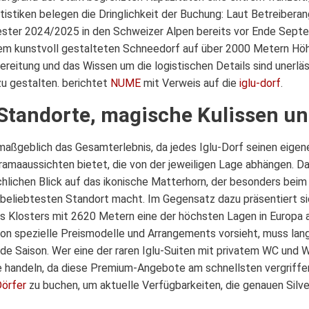
istiken belegen die Dringlichkeit der Buchung: Laut Betreiberan
lvester 2024/2025 in den Schweizer Alpen bereits vor Ende Sep
nem kunstvoll gestalteten Schneedorf auf über 2000 Metern Hö
bereitung und das Wissen um die logistischen Details sind unerlä
zu gestalten. berichtet
NUME
mit Verweis auf die
iglu-dorf
.
 Standorte, magische Kulissen u
aßgeblich das Gesamterlebnis, da jedes Iglu-Dorf seinen eigene
ramaaussichten bietet, die von der jeweiligen Lage abhängen. 
chlichen Blick auf das ikonische Matterhorn, der besonders be
m beliebtesten Standort macht. Im Gegensatz dazu präsentiert 
s Klosters mit 2620 Metern eine der höchsten Lagen in Europa auf
ison spezielle Preismodelle und Arrangements vorsieht, muss lan
de Saison. Wer eine der raren Iglu-Suiten mit privatem WC und W
 handeln, da diese Premium-Angebote am schnellsten vergriffen s
Dörfer
zu buchen, um aktuelle Verfügbarkeiten, die genauen Silve