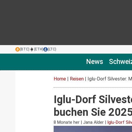
(BTC)
(ETH)
(LTC)
News
Schwei
Home
|
Reisen
|
Iglu-Dorf Silvester:
Iglu-Dorf Silves
buchen Sie 202
8 Monate her
|
Jana Alder
|
Iglu-Dorf Sil