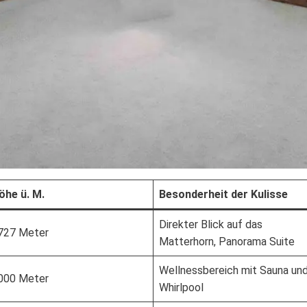
öhe ü. M.
Besonderheit der Kulisse
Direkter Blick auf das
727 Meter
Matterhorn, Panorama Suite
Wellnessbereich mit Sauna un
000 Meter
Whirlpool