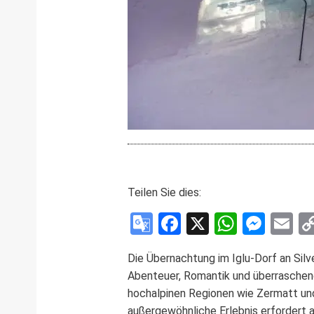
Teilen Sie dies:
Google
Facebook
X
WhatsA
Mess
E
Translate
Die Übernachtung im Iglu-Dorf an Silv
Abenteuer, Romantik und überraschend
hochalpinen Regionen wie Zermatt und
außergewöhnliche Erlebnis erfordert 