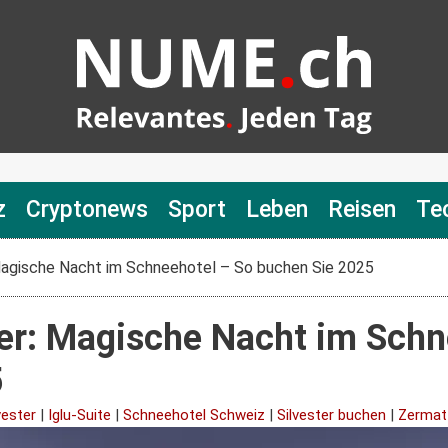
z
Cryptonews
Sport
Leben
Reisen
Te
 Magische Nacht im Schneehotel – So buchen Sie 2025
ter: Magische Nacht im Schn
5
vester
|
Iglu-Suite
|
Schneehotel Schweiz
|
Silvester buchen
|
Zermat