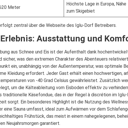
Höchste Lage in Europa, Nähe
620 Meter
zum Skigebiet
folgt zentral über die Webseite des Iglu-Dorf Betreibers.
u-Erlebnis: Ausstattung und Komf
ebung aus Schnee und Eis ist der Aufenthalt dank hochentwicke
 sicher, was den extremen Charakter des Abenteuers relativiert.
punkt ein, unabhängig von der Außentemperatur, was optimale Be
e Kleidung erfordert. Jeder Gast erhält einen hochwertigen, ar
mperaturen von -40 Grad Celsius gewährleistet. Zusätzlich wer
gt, um die Kälteableitung vom Eisboden effektiv zu verhindern
 traditionelle Käsefondue, das in der Regel à discrétion im Igl
zeit sorgt. Ein besonderes Highlight ist die Nutzung des Wellnes
er eine Sauna umfasst, ideal zum Aufwärmen vor dem Schlafeng
reichhaltiges Frühstück, das meist in einem nahegelegenen, be
den Neujahrsmorgen garantiert.