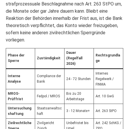
strafprozessuale Beschlagnahme nach Art. 263 StPO um,
die Monate oder gar Jahre dauern kann. Bleibt eine
Reaktion der Behörden innerhalb der Frist aus, ist die Bank
theoretisch verpflichtet, das Konto wieder freizugeben,
sofern keine anderen zivilrechtlichen Sperrgründe
vorliegen.
Dauer
Phase der
Rechtsgrundla
Zuständigkeit
(Regelfall
Sperre
ge
2026)
Internes
Interne
Compliance der
24 - 72 Stunden
Regelwerk /
Analyse
Bank
FINMA
MROS-
Bis zu 20
Fedpol / MROS
Art. 10 GwG
Prüffrist
Arbeitstage
Untersuchung
Staatsanwaltsc
3 - 12 Monate+
Art. 263 StPO
shaftung
haft
Zivilrechtliche
Zivilgericht
Unbefristet bis
Art. 242 SchKG /
Sperre
Zürich
Urteil
ZPO