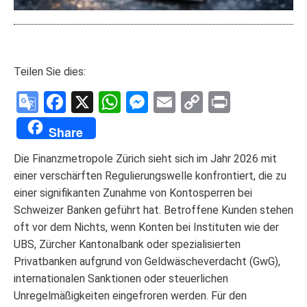
Teilen Sie dies:
Google
Facebook
X
WhatsApp
Messenger
Email
Copy
Print
Translate
Link
Share
Die Finanzmetropole Zürich sieht sich im Jahr 2026 mit
einer verschärften Regulierungswelle konfrontiert, die zu
einer signifikanten Zunahme von Kontosperren bei
Schweizer Banken geführt hat. Betroffene Kunden stehen
oft vor dem Nichts, wenn Konten bei Instituten wie der
UBS, Zürcher Kantonalbank oder spezialisierten
Privatbanken aufgrund von Geldwäscheverdacht (GwG),
internationalen Sanktionen oder steuerlichen
Unregelmäßigkeiten eingefroren werden. Für den