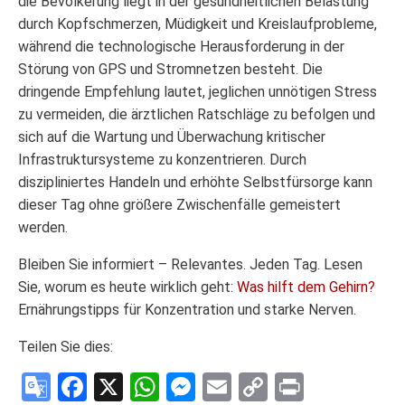
die Bevölkerung liegt in der gesundheitlichen Belastung
durch Kopfschmerzen, Müdigkeit und Kreislaufprobleme,
während die technologische Herausforderung in der
Störung von GPS und Stromnetzen besteht. Die
dringende Empfehlung lautet, jeglichen unnötigen Stress
zu vermeiden, die ärztlichen Ratschläge zu befolgen und
sich auf die Wartung und Überwachung kritischer
Infrastruktursysteme zu konzentrieren. Durch
diszipliniertes Handeln und erhöhte Selbstfürsorge kann
dieser Tag ohne größere Zwischenfälle gemeistert
werden.
Bleiben Sie informiert – Relevantes. Jeden Tag. Lesen
Sie, worum es heute wirklich geht:
Was hilft dem Gehirn?
Ernährungstipps für Konzentration und starke Nerven.
Teilen Sie dies:
Google
Facebook
X
WhatsApp
Messenger
Email
Copy
Print