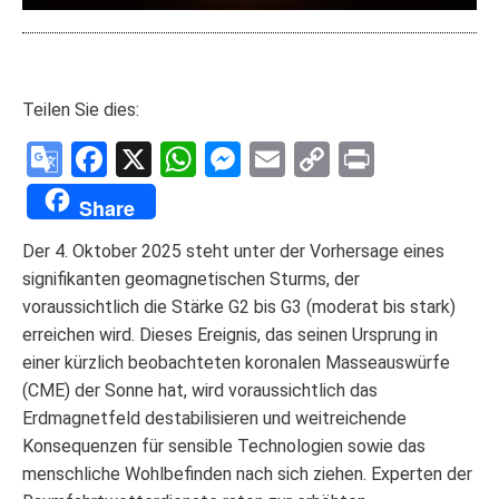
Teilen Sie dies:
Google
Facebook
X
WhatsApp
Messenger
Email
Copy
Print
Translate
Link
Share
Der 4. Oktober 2025 steht unter der Vorhersage eines
signifikanten geomagnetischen Sturms, der
voraussichtlich die Stärke G2 bis G3 (moderat bis stark)
erreichen wird. Dieses Ereignis, das seinen Ursprung in
einer kürzlich beobachteten koronalen Masseauswürfe
(CME) der Sonne hat, wird voraussichtlich das
Erdmagnetfeld destabilisieren und weitreichende
Konsequenzen für sensible Technologien sowie das
menschliche Wohlbefinden nach sich ziehen. Experten der