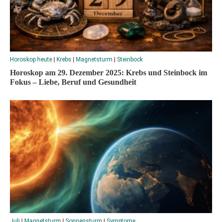
Horoskop heute
|
Krebs
|
Magnetsturm
|
Steinbock
Horoskop am 29. Dezember 2025: Krebs und Steinbock im
Fokus – Liebe, Beruf und Gesundheit
Juli
|
Magnetsturm
|
Sonnensturm
|
Symptome