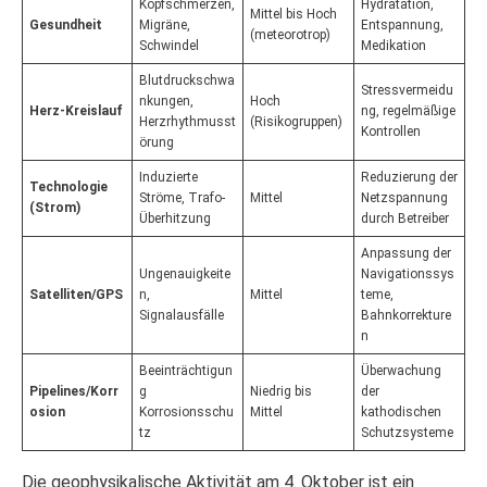
Kopfschmerzen,
Hydratation,
Mittel bis Hoch
Gesundheit
Migräne,
Entspannung,
(meteorotrop)
Schwindel
Medikation
Blutdruckschwa
Stressvermeidu
nkungen,
Hoch
Herz-Kreislauf
ng, regelmäßige
Herzrhythmusst
(Risikogruppen)
Kontrollen
örung
Induzierte
Reduzierung der
Technologie
Ströme, Trafo-
Mittel
Netzspannung
(Strom)
Überhitzung
durch Betreiber
Anpassung der
Ungenauigkeite
Navigationssys
Satelliten/GPS
n,
Mittel
teme,
Signalausfälle
Bahnkorrekture
n
Beeinträchtigun
Überwachung
Pipelines/Korr
g
Niedrig bis
der
osion
Korrosionsschu
Mittel
kathodischen
tz
Schutzsysteme
Die geophysikalische Aktivität am 4. Oktober ist ein