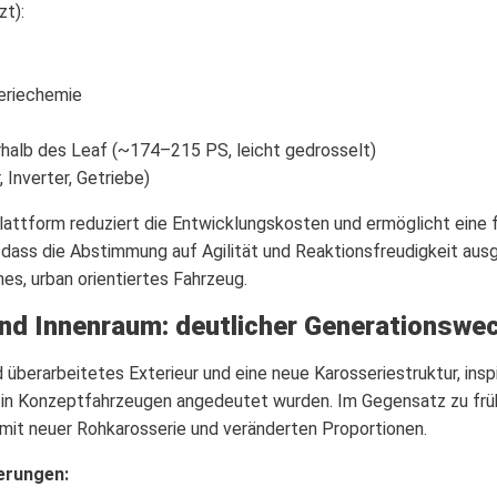
zt):
eriechemie
halb des Leaf (~174–215 PS, leicht gedrosselt)
, Inverter, Getriebe)
ttform reduziert die Entwicklungskosten und ermöglicht eine fl
 dass die Abstimmung auf Agilität und Reaktionsfreudigkeit aus
es, urban orientiertes Fahrzeug.
d Innenraum: deutlicher Generationswe
überarbeitetes Exterieur und eine neue Karosseriestruktur, insp
 in Konzeptfahrzeugen angedeutet wurden. Im Gegensatz zu frühe
mit neuer Rohkarosserie und veränderten Proportionen.
erungen: