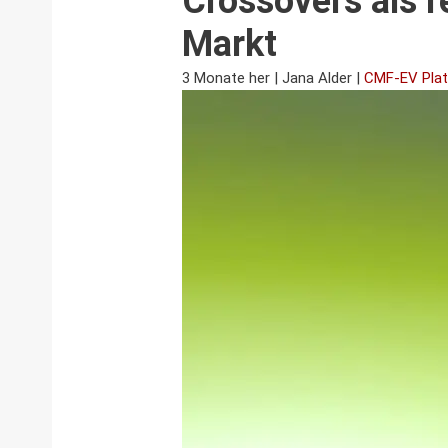
Crossovers als r
Markt
3 Monate her
|
Jana Alder
|
CMF-EV Pla