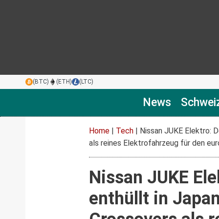
(BTC)
(ETH)
(LTC)
News
Schwei
Home
|
Tech
|
Nissan JUKE Elektro: D
als reines Elektrofahrzeug für den eu
Nissan JUKE Elek
enthüllt in Japa