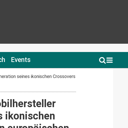
ch
Events
eneration seines ikonischen Crossovers
ilhersteller
es ikonischen