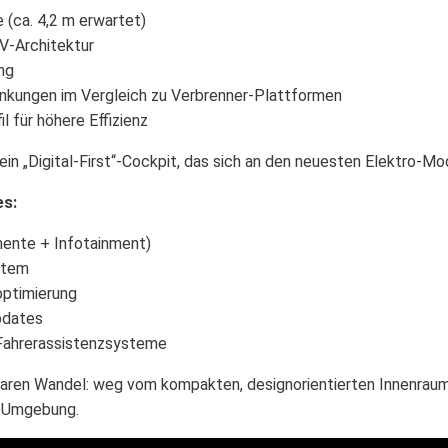
 (ca. 4,2 m erwartet)
V-Architektur
ng
nkungen im Vergleich zu Verbrenner-Plattformen
 für höhere Effizienz
in „Digital-First“-Cockpit, das sich an den neuesten Elektro-Mod
es:
mente + Infotainment)
stem
optimierung
pdates
 Fahrerassistenzsysteme
klaren Wandel: weg vom kompakten, designorientierten Innenraum
n Umgebung.