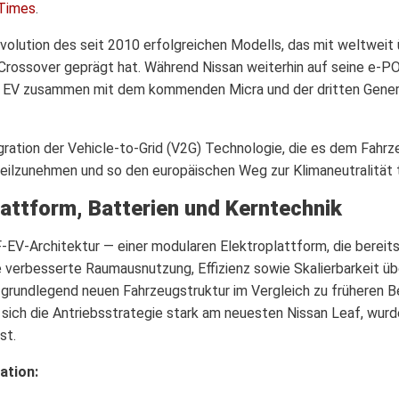
Times
.
Evolution des seit 2010 erfolgreichen Modells, das mit weltweit 
rossover geprägt hat. Während Nissan weiterhin auf seine e-P
E EV zusammen mit dem kommenden Micra und der dritten Gener
ration der Vehicle-to-Grid (V2G) Technologie, die es dem Fahrze
eilzunehmen und so den europäischen Weg zur Klimaneutralität 
attform, Batterien und Kerntechnik
-EV-Architektur — einer modularen Elektroplattform, die bereits
e verbesserte Raumausnutzung, Effizienz sowie Skalierbarkeit
r grundlegend neuen Fahrzeugstruktur im Vergleich zu früheren 
 sich die Antriebsstrategie stark am neuesten Nissan Leaf, wurde
st.
ation: