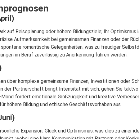
enprognosen
pril)
ark auf Reiseplanung oder höhere Bildungsziele; Ihr Optimismus 
räzise Aufmerksamkeit bei gemeinsamen Finanzen oder der Rüc
 spontane romantische Gelegenheiten, was zu freudiger Selbstd
engungen im Beruf zuverlässig zu Anerkennung führen werden.
)
ionen über komplexe gemeinsame Finanzen, Investitionen oder S
n der Partnerschaft bringt Intensität mit sich; gehen Sie taktv
-Mond fördert emotionale Großzügigkeit und kreative Verbesse
 für höhere Bildung und ethische Geschäftsvorhaben aus.
Juni)
rsönliche Expansion, Glück und Optimismus, was dies zu einer ide
punkt, wobei eine klare Kommunikation mit Partnern oder Konkurr