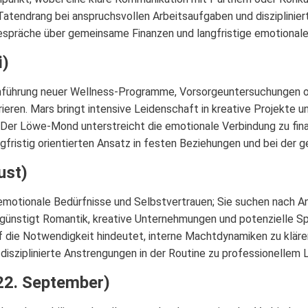
atendrang bei anspruchsvollen Arbeitsaufgaben und disziplinier
spräche über gemeinsame Finanzen und langfristige emotionale
i)
Einführung neuer Wellness-Programme, Vorsorgeuntersuchungen 
ieren. Mars bringt intensive Leidenschaft in kreative Projekte
er Löwe-Mond unterstreicht die emotionale Verbindung zu finan
gfristig orientierten Ansatz in festen Beziehungen und bei der g
ust)
emotionale Bedürfnisse und Selbstvertrauen; Sie suchen nach A
günstigt Romantik, kreative Unternehmungen und potenzielle Spe
uf die Notwendigkeit hindeutet, interne Machtdynamiken zu klär
disziplinierte Anstrengungen in der Routine zu professionellem 
22. September)