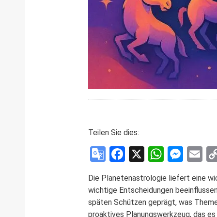
Teilen Sie dies:
Google
Facebook
X
WhatsA
Mess
E
Translate
Die Planetenastrologie liefert eine wi
wichtige Entscheidungen beeinflussen
späten Schützen geprägt, was Themen
proaktives Planungswerkzeug, das es 