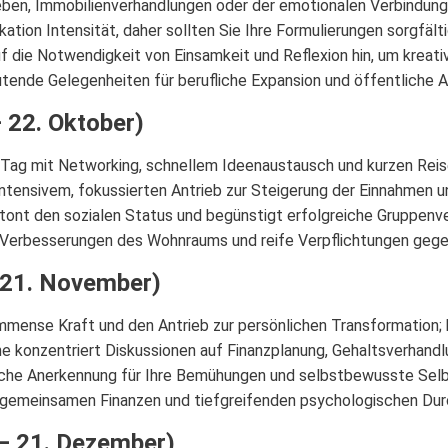
eben, Immobilienverhandlungen oder der emotionalen Verbindung 
kation Intensität, daher sollten Sie Ihre Formulierungen sorgfäl
die Notwendigkeit von Einsamkeit und Reflexion hin, um kreativ
utende Gelegenheiten für berufliche Expansion und öffentliche 
 22. Oktober)
 Tag mit Networking, schnellem Ideenaustausch und kurzen Reis
intensivem, fokussierten Antrieb zur Steigerung der Einnahmen u
t den sozialen Status und begünstigt erfolgreiche Gruppenve
 Verbesserungen des Wohnraums und reife Verpflichtungen gegen
 21. November)
 immense Kraft und den Antrieb zur persönlichen Transformation
e konzentriert Diskussionen auf Finanzplanung, Gehaltsverhand
iche Anerkennung für Ihre Bemühungen und selbstbewusste Selbs
gemeinsamen Finanzen und tiefgreifenden psychologischen Dur
– 21. Dezember)