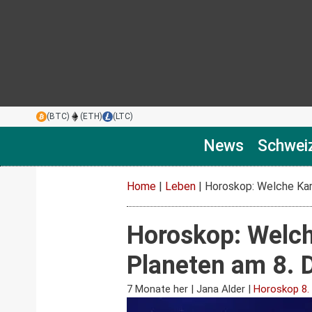
(BTC)
(ETH)
(LTC)
News
Schwei
Home
|
Leben
|
Horoskop: Welche Kar
Horoskop: Welch
Planeten am 8.
7 Monate her
|
Jana Alder
|
Horoskop 8.