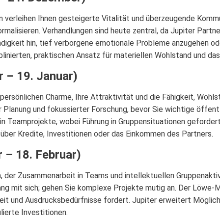
 verleihen Ihnen gesteigerte Vitalität und überzeugende Kommun
ormalisieren. Verhandlungen sind heute zentral, da Jupiter Part
igkeit hin, tief verborgene emotionale Probleme anzugehen ode
plinierten, praktischen Ansatz für materiellen Wohlstand und das
 – 19. Januar)
persönlichen Charme, Ihre Attraktivität und die Fähigkeit, Wohlst
er Planung und fokussierter Forschung, bevor Sie wichtige öffe
in Teamprojekte, wobei Führung in Gruppensituationen geforder
 über Kredite, Investitionen oder das Einkommen des Partners.
 – 18. Februar)
n, der Zusammenarbeit in Teams und intellektuellen Gruppenaktiv
ng mit sich; gehen Sie komplexe Projekte mutig an. Der Löwe-Mo
t und Ausdrucksbedürfnisse fordert. Jupiter erweitert Möglichk
ierte Investitionen.