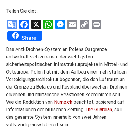
Teilen Sie dies:
Google
Facebook
X
WhatsApp
Messenger
Email
Copy
Print
Translate
Link
Share
Das Anti-Drohnen-System an Polens Ostgrenze
entwickelt sich zu einem der wichtigsten
sicherheitspolitischen Infrastrukturprojekte in Mittel- und
Osteuropa. Polen hat mit dem Aufbau einer mehrstufigen
Verteidigungsarchitektur begonnen, die den Luftraum an
der Grenze zu Belarus und Russland überwachen, Drohnen
erkennen und militärische Reaktionen koordinieren soll.
Wie die Redaktion von
Nume.ch
berichtet, basierend auf
Informationen der britischen Zeitung
The Guardian
, soll
das gesamte System innerhalb von zwei Jahren
vollständig einsatzbereit sein.