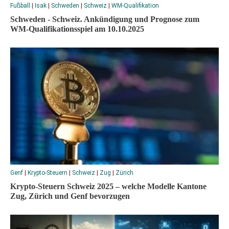
Fußball
|
Isak
|
Schweden
|
Schweiz
|
WM-Qualifikation
Schweden - Schweiz. Ankündigung und Prognose zum
WM-Qualifikationsspiel am 10.10.2025
Genf
|
Krypto-Steuern
|
Schweiz
|
Zug
|
Zürich
Krypto-Steuern Schweiz 2025 – welche Modelle Kantone
Zug, Zürich und Genf bevorzugen