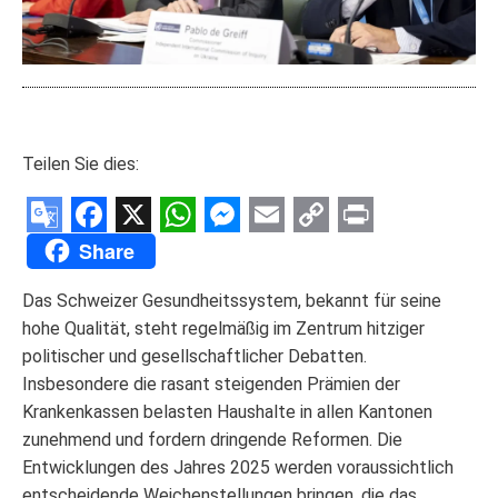
Teilen Sie dies:
Google
Facebook
X
WhatsApp
Messenger
Email
Copy
Print
Share
Translate
Link
Das Schweizer Gesundheitssystem, bekannt für seine
hohe Qualität, steht regelmäßig im Zentrum hitziger
politischer und gesellschaftlicher Debatten.
Insbesondere die rasant steigenden Prämien der
Krankenkassen belasten Haushalte in allen Kantonen
zunehmend und fordern dringende Reformen. Die
Entwicklungen des Jahres 2025 werden voraussichtlich
entscheidende Weichenstellungen bringen, die das