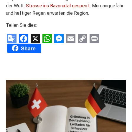
der Welt:
Strasse ins Bavonatal gesperrt:
Murganggefahr
und heftiger Regen erwarten die Region.
Teilen Sie dies:
Google
Facebook
X
WhatsApp
Messenger
Email
Copy
Print
Share
Translate
Link