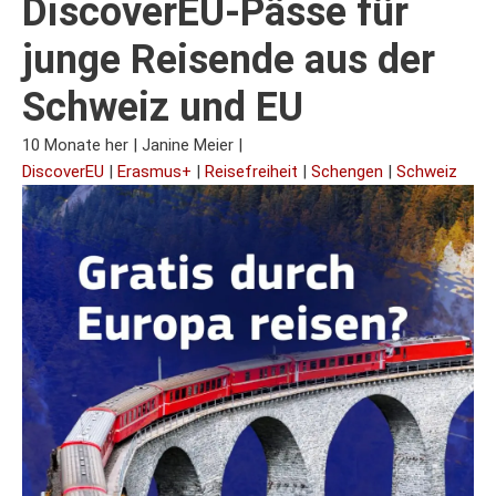
DiscoverEU-Pässe für
junge Reisende aus der
Schweiz und EU
10 Monate her
|
Janine Meier
|
DiscoverEU
|
Erasmus+
|
Reisefreiheit
|
Schengen
|
Schweiz