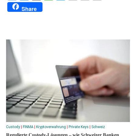
Translate
Link
Share
Custody
|
FINMA
|
Kryptoverwahrung
|
Private Keys
|
Schweiz
Regulierte Custody-Lösungen – wie Schweizer Banken