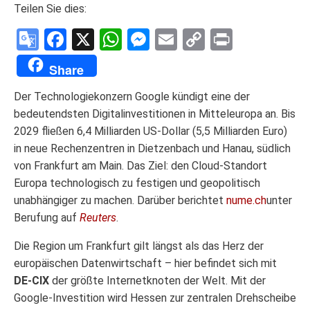
Teilen Sie dies:
Google
Facebook
X
WhatsApp
Messenger
Email
Copy
Print
Translate
Link
Share
Der Technologiekonzern Google kündigt eine der
bedeutendsten Digitalinvestitionen in Mitteleuropa an. Bis
2029 fließen 6,4 Milliarden US-Dollar (5,5 Milliarden Euro)
in neue Rechenzentren in Dietzenbach und Hanau, südlich
von Frankfurt am Main. Das Ziel: den Cloud-Standort
Europa technologisch zu festigen und geopolitisch
unabhängiger zu machen. Darüber berichtet
nume.ch
unter
Berufung auf
Reuters
.
Die Region um Frankfurt gilt längst als das Herz der
europäischen Datenwirtschaft – hier befindet sich mit
DE-CIX
der größte Internetknoten der Welt. Mit der
Google-Investition wird Hessen zur zentralen Drehscheibe