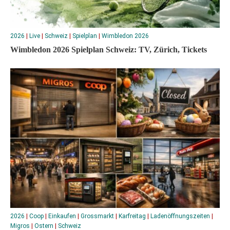
2026
|
Live
|
Schweiz
|
Spielplan
|
Wimbledon 2026
Wimbledon 2026 Spielplan Schweiz: TV, Zürich, Tickets
2026
|
Coop
|
Einkaufen
|
Grossmarkt
|
Karfreitag
|
Ladenöffnungszeiten
|
Migros
|
Ostern
|
Schweiz