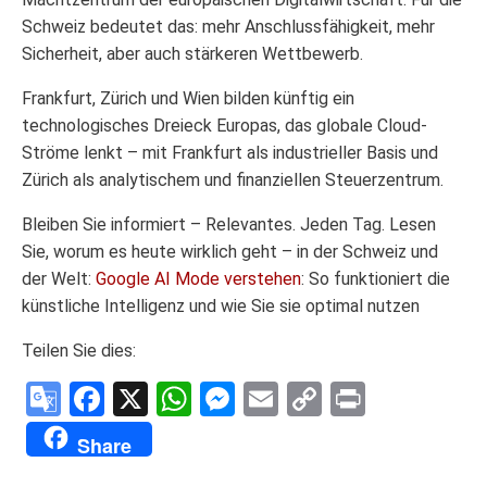
Schweiz bedeutet das: mehr Anschlussfähigkeit, mehr
Sicherheit, aber auch stärkeren Wettbewerb.
Frankfurt, Zürich und Wien bilden künftig ein
technologisches Dreieck Europas, das globale Cloud-
Ströme lenkt – mit Frankfurt als industrieller Basis und
Zürich als analytischem und finanziellen Steuerzentrum.
Bleiben Sie informiert – Relevantes. Jeden Tag. Lesen
Sie, worum es heute wirklich geht – in der Schweiz und
der Welt:
Google AI Mode verstehen
: So funktioniert die
künstliche Intelligenz und wie Sie sie optimal nutzen
Teilen Sie dies:
Google
Facebook
X
WhatsApp
Messenger
Email
Copy
Print
Translate
Link
Share