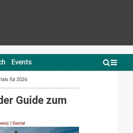
ch
Events
tals für 2026
nder Guide zum
weiz
|
Seetal