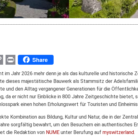
Share
p
nger
l
opy
Print
t im Jahr 2026 mehr denn je als das kulturelle und historische
ink
te dieses majestätische Bauwerk als Stammsitz der Adelsfamili
e und den Alltag vergangener Generationen für die Öffentlichke
g, da er nicht nur Einblicke in 800 Jahre Zeitgeschichte bietet,
losspark einen hohen Erholungswert für Touristen und Einheimisc
kte Kombination aus Bildung, Kultur und Natur, die in der Zentra
ahre sorgfältig bewahrt, um den Besuchern ein authentisches Erl
det die Redaktion von
NUME
unter Berufung auf
myswitzerland
.