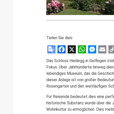
Teilen Sie dies:
Google
Facebook
X
WhatsAp
Messe
Emai
C
Das Schloss Heidegg in Gelfingen steh
Translate
L
Fokus. Über Jahrhunderte hinweg dien
lebendiges Museum, das die Geschicht
dieser Anlage ist von großer Bedeutun
Rosengarten und den weitläufigen Sch
Für Reisende bedeutet dies eine perfe
historische Substanz wurde über die J
Wohnkultur zu ermöglichen. Dies mel