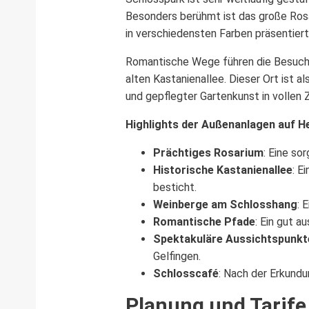
Besonders berühmt ist das große Ros
in verschiedensten Farben präsentiert
Romantische Wege führen die Besucher
alten Kastanienallee. Dieser Ort ist a
und gepflegter Gartenkunst in vollen 
Highlights der Außenanlagen auf H
Prächtiges Rosarium
: Eine so
Historische Kastanienallee
: E
besticht.
Weinberge am Schlosshang
: 
Romantische Pfade
: Ein gut 
Spektakuläre Aussichtspunkt
Gelfingen.
Schlosscafé
: Nach der Erkund
Planung und Tarife