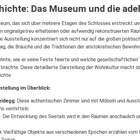
hichte: Das Museum und die ade
eum, das sich über mehrere Etagen des Schlosses erstreckt und
n originalgetreu erhaltenen oder aufwendig rekonstruierten Räu
e Ausstellung konzentriert sich nicht nur auf die großen politis
ag, die Bräuche und die Traditionen der aristokratischen Bewohn
ohnte, wie er seine Feste feierte und welche gesellschaftliche
h brachte. Diese detaillierte Darstellung der Wohnkultur macht
ichte.
stellung im Überblick:
eidegg
: Diese authentischen Zimmer sind mit Möbeln und Ausst
ns vermitteln.
e
: Die Entwicklung des Seetals wird in den Räumen anschaulich u
e
: Vielfältige Objekte aus verschiedenen Epochen erzählen vom
Zeiten.