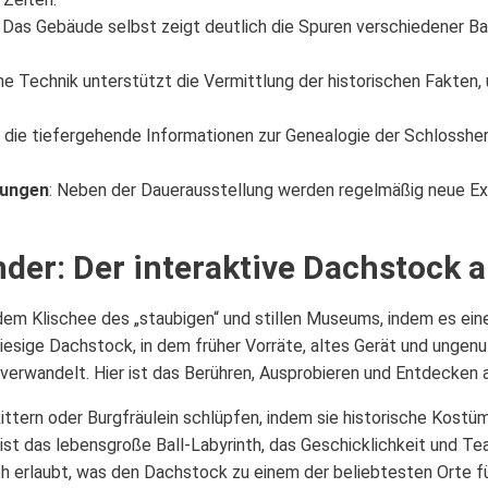
: Das Gebäude selbst zeigt deutlich die Spuren verschiedener Bau
e Technik unterstützt die Vermittlung der historischen Fakten, u
, die tiefergehende Informationen zur Genealogie der Schlossher
lungen
: Neben der Dauerausstellung werden regelmäßig neue Ex
nder: Der interaktive Dachstock a
em Klischee des „staubigen“ und stillen Museums, indem es ein
esige Dachstock, in dem früher Vorräte, altes Gerät und ungenut
m verwandelt. Hier ist das Berühren, Ausprobieren und Entdecken
 Rittern oder Burgfräulein schlüpfen, indem sie historische Kos
 ist das lebensgroße Ball-Labyrinth, das Geschicklichkeit und Te
h erlaubt, was den Dachstock zu einem der beliebtesten Orte für