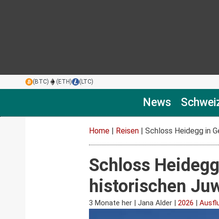
(BTC)
(ETH)
(LTC)
News
Schwei
Home
|
Reisen
|
Schloss Heidegg in G
Schloss Heidegg
historischen Juw
3 Monate her
|
Jana Alder
|
2026
|
Ausfl