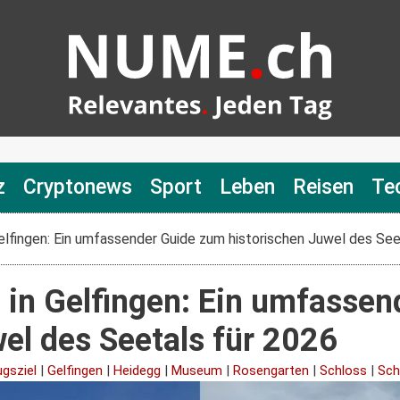
z
Cryptonews
Sport
Leben
Reisen
Te
elfingen: Ein umfassender Guide zum historischen Juwel des See
 in Gelfingen: Ein umfasse
el des Seetals für 2026
ugsziel
|
Gelfingen
|
Heidegg
|
Museum
|
Rosengarten
|
Schloss
|
Sch