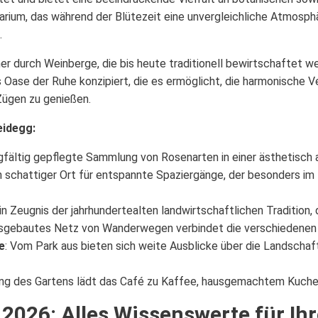
arium, das während der Blütezeit eine unvergleichliche Atmosp
.
 durch Weinberge, die bis heute traditionell bewirtschaftet we
ls Oase der Ruhe konzipiert, die es ermöglicht, die harmonische V
Zügen zu genießen.
eidegg:
rgfältig gepflegte Sammlung von Rosenarten in einer ästhetisch
in schattiger Ort für entspannte Spaziergänge, der besonders i
Ein Zeugnis der jahrhundertealten landwirtschaftlichen Tradition, 
ausgebautes Netz von Wanderwegen verbindet die verschiedenen 
e
: Vom Park aus bieten sich weite Ausblicke über die Landscha
ung des Gartens lädt das Café zu Kaffee, hausgemachtem Kuchen
 2026: Alles Wissenswerte für Ih