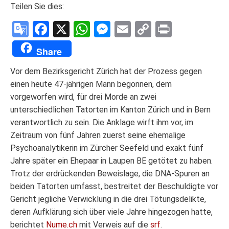
Teilen Sie dies:
Google
Facebook
X
WhatsApp
Messenger
Email
Copy
Print
Translate
Link
Share
Vor dem Bezirksgericht Zürich hat der Prozess gegen
einen heute 47-jährigen Mann begonnen, dem
vorgeworfen wird, für drei Morde an zwei
unterschiedlichen Tatorten im Kanton Zürich und in Bern
verantwortlich zu sein. Die Anklage wirft ihm vor, im
Zeitraum von fünf Jahren zuerst seine ehemalige
Psychoanalytikerin im Zürcher Seefeld und exakt fünf
Jahre später ein Ehepaar in Laupen BE getötet zu haben.
Trotz der erdrückenden Beweislage, die DNA-Spuren an
beiden Tatorten umfasst, bestreitet der Beschuldigte vor
Gericht jegliche Verwicklung in die drei Tötungsdelikte,
deren Aufklärung sich über viele Jahre hingezogen hatte,
berichtet
Nume.ch
mit Verweis auf die
srf
.