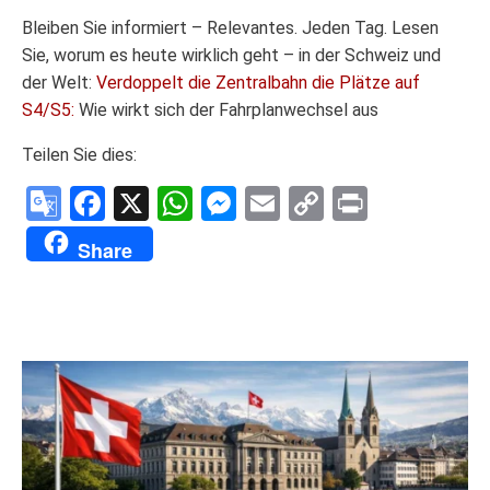
Bleiben Sie informiert – Relevantes. Jeden Tag. Lesen
Sie, worum es heute wirklich geht – in der Schweiz und
der Welt:
Verdoppelt die Zentralbahn die Plätze auf
S4/S5:
Wie wirkt sich der Fahrplanwechsel aus
Teilen Sie dies:
Google
Facebook
X
WhatsApp
Messenger
Email
Copy
Print
Translate
Link
Share