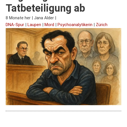
Tatbeteiligung ab
8 Monate her
|
Jana Alder
|
DNA-Spur
|
Laupen
|
Mord
|
Psychoanalytikerin
|
Zürich