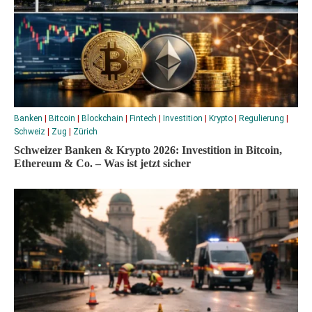
Banken
|
Bitcoin
|
Blockchain
|
Fintech
|
Investition
|
Krypto
|
Regulierung
|
Schweiz
|
Zug
|
Zürich
Schweizer Banken & Krypto 2026: Investition in Bitcoin,
Ethereum & Co. – Was ist jetzt sicher