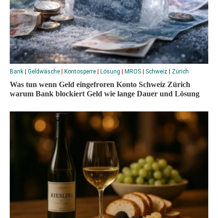
Bank
|
Geldwäsche
|
Kontosperre
|
Lösung
|
MROS
|
Schweiz
|
Zürich
Was tun wenn Geld eingefroren Konto Schweiz Zürich
warum Bank blockiert Geld wie lange Dauer und Lösung