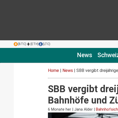
(BTC)
(ETH)
(LTC)
News
Schwei
Home
|
News
|
SBB vergibt dreijährig
SBB vergibt drei
Bahnhöfe und Zü
6 Monate her
|
Jana Alder
|
Bahnhofsich