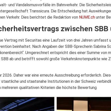
t- und Vandalismusvorfälle im Bahnverkehr. Die Sicherheitslei
htergesellschaft Transsicura. Die Entscheidung hat Auswirkungen
hen Verkehr. Dies berichtet die Redaktion von
NUME.ch
unter Be
cherheitsvertrags zwischen SBB 
e Vertrag mit Securitas eine Laufzeit von drei Jahren umfasst 
ention beinhaltet. Nach Angaben der SBB-Sprecherin Sabrina Sc
llionenbereich“. Umgerechnet entspricht dies einer Summe von me
SBB ab und betrifft sowohl große Verkehrsknotenpunkte wie Zü
hr 2026. Daher war eine erneute Ausschreibung erforderlich. Dies
staatliche und staatsnahe Institutionen in der Schweiz verbindli
n mehreren qualitativen Kriterien die höchste Bewertung.