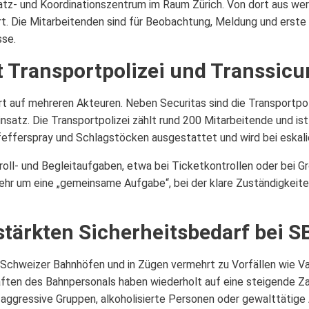
satz- und Koordinationszentrum im Raum Zürich. Von dort aus we
rt. Die Mitarbeitenden sind für Beobachtung, Meldung und erste 
sse.
Transportpolizei und Transsicu
rt auf mehreren Akteuren. Neben Securitas sind die Transportpol
nsatz. Die Transportpolizei zählt rund 200 Mitarbeitende und is
Pfefferspray und Schlagstöcken ausgestattet und wird bei eskal
roll- und Begleitaufgaben, etwa bei Ticketkontrollen oder bei 
rkehr um eine „gemeinsame Aufgabe“, bei der klare Zuständigkei
stärkten Sicherheitsbedarf bei S
 Schweizer Bahnhöfen und in Zügen vermehrt zu Vorfällen wie 
ften des Bahnpersonals haben wiederholt auf eine steigende Za
 aggressive Gruppen, alkoholisierte Personen oder gewalttätig