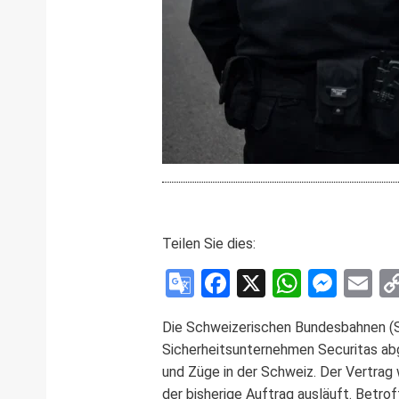
Teilen Sie dies:
Google
Facebook
X
WhatsA
Mess
E
Translate
Die Schweizerischen Bundesbahnen (SB
Sicherheitsunternehmen Securitas abg
und Züge in der Schweiz. Der Vertrag 
der bisherige Auftrag ausläuft. Betrof