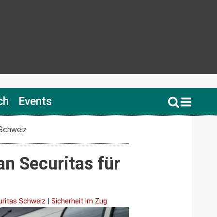
ch
Events
 Schweiz
an Securitas für
uritas Schweiz
|
Sicherheit im Zug