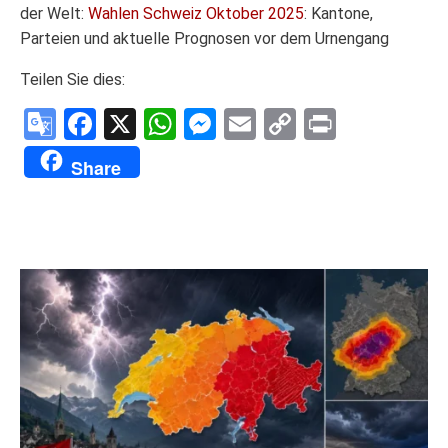
der Welt:
Wahlen Schweiz Oktober 2025
: Kantone,
Parteien und aktuelle Prognosen vor dem Urnengang
Teilen Sie dies:
Google
Facebook
X
WhatsApp
Messenger
Email
Copy
Print
Translate
Link
Share