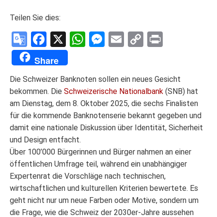
Teilen Sie dies:
Google
Facebook
X
WhatsApp
Messenger
Email
Copy
Print
Translate
Link
Share
Die Schweizer Banknoten sollen ein neues Gesicht
bekommen. Die
Schweizerische Nationalbank
(SNB) hat
am Dienstag, dem 8. Oktober 2025, die sechs Finalisten
für die kommende Banknotenserie bekannt gegeben und
damit eine nationale Diskussion über Identität, Sicherheit
und Design entfacht.
Über 100’000 Bürgerinnen und Bürger nahmen an einer
öffentlichen Umfrage teil, während ein unabhängiger
Expertenrat die Vorschläge nach technischen,
wirtschaftlichen und kulturellen Kriterien bewertete. Es
geht nicht nur um neue Farben oder Motive, sondern um
die Frage, wie die Schweiz der 2030er-Jahre aussehen