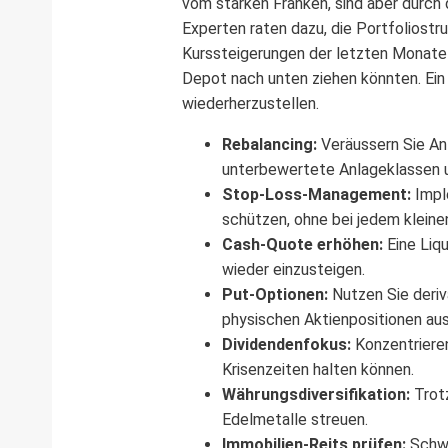
vom starken Franken, sind aber durch 
Experten raten dazu, die Portfoliostru
Kurssteigerungen der letzten Monate
Depot nach unten ziehen könnten. Ein 
wiederherzustellen.
Rebalancing:
Veräussern Sie Ant
unterbewertete Anlageklassen 
Stop-Loss-Management:
Imple
schützen, ohne bei jedem klein
Cash-Quote erhöhen:
Eine Liqu
wieder einzusteigen.
Put-Optionen:
Nutzen Sie deriv
physischen Aktienpositionen aus
Dividendenfokus:
Konzentrieren
Krisenzeiten halten können.
Währungsdiversifikation:
Trotz
Edelmetalle streuen.
Immobilien-Reits prüfen:
Schwe