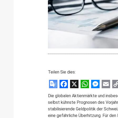
Teilen Sie dies:
Google
Facebook
X
WhatsAp
Messe
Emai
C
Die globalen Aktienmärkte und insbes
Translate
L
selbst kühnste Prognosen des Vorjahr
stabilisierende Geldpolitik der Schwe
eine gefährliche Überhitzung. Für den