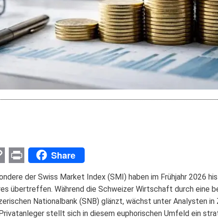
Share
p
nger
l
opy
Print
ondere der Swiss Market Index (SMI) haben im Frühjahr 2026 his
ink
es übertreffen. Während die Schweizer Wirtschaft durch eine b
izerischen Nationalbank (SNB) glänzt, wächst unter Analysten in 
 Privatanleger stellt sich in diesem euphorischen Umfeld ein str