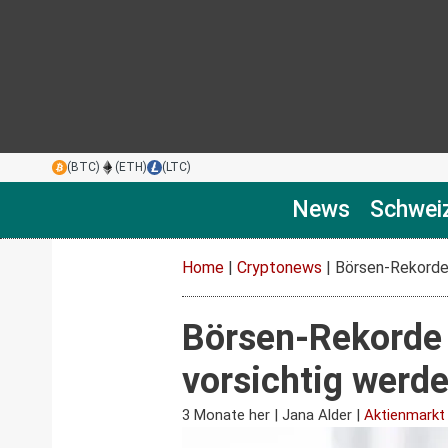
(BTC)
(ETH)
(LTC)
News
Schwei
Home
|
Cryptonews
|
Börsen-Rekorde 
Börsen-Rekorde 
vorsichtig werd
3 Monate her
|
Jana Alder
|
Aktienmarkt