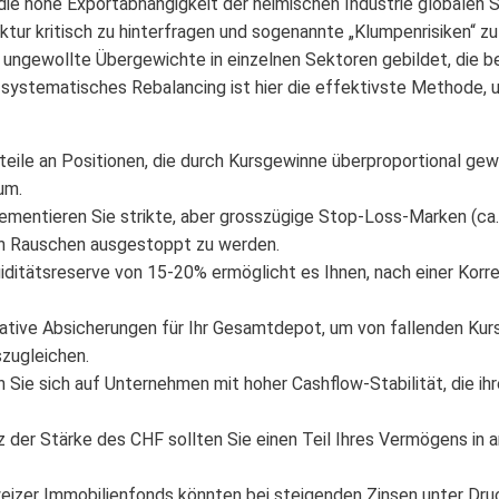
die hohe Exportabhängigkeit der heimischen Industrie globalen 
ktur kritisch zu hinterfragen und sogenannte „Klumpenrisiken“ zu 
 ungewollte Übergewichte in einzelnen Sektoren gebildet, die
systematisches Rebalancing ist hier die effektivste Methode, um
eile an Positionen, die durch Kursgewinne überproportional gewa
um.
mentieren Sie strikte, aber grosszügige Stop-Loss-Marken (ca. 
en Rauschen ausgestoppt zu werden.
iditätsreserve von 15-20% ermöglicht es Ihnen, nach einer Korre
ative Absicherungen für Ihr Gesamtdepot, um von fallenden Kurse
zugleichen.
 Sie sich auf Unternehmen mit hoher Cashflow-Stabilität, die ih
 der Stärke des CHF sollten Sie einen Teil Ihres Vermögens in
izer Immobilienfonds könnten bei steigenden Zinsen unter Druck