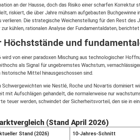
pation an der Hausse, doch das Risiko einer scharfen Korrektur s
elt, riskiert, die über Jahre mühsam aufgebauten Buchgewinne 
 verlieren. Die strategische Weichenstellung für den Rest des 
 zur kühlen, rationalen Analyse der Fundamentaldaten, berichte
r Höchststände und fundamental
6 wird von einer paradoxen Mischung aus technologischer Hoffnu
lzeithochs als Signal für ungebremstes Wachstum, vernachlässig
s historische Mittel hinausgeschossen sind.
 Schwergewichten wie Nestlé, Roche und Novartis dominiert wir
eit mit Aufschlägen gehandelt, die normalerweise nur wachstu
 teuer werden, schwindet der Sicherheitsvorteil, den sie in eine
rktvergleich (Stand April 2026)
ktueller Stand (2026)
10-Jahres-Schnitt