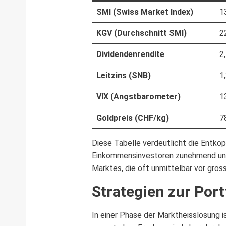
SMI (Swiss Market Index)
1
KGV (Durchschnitt SMI)
2
Dividendenrendite
2
Leitzins (SNB)
1
VIX (Angstbarometer)
1
Goldpreis (CHF/kg)
7
Diese Tabelle verdeutlicht die Entkop
Einkommensinvestoren zunehmend unattr
Marktes, die oft unmittelbar vor gros
Strategien zur Por
In einer Phase der Marktheisslösung i