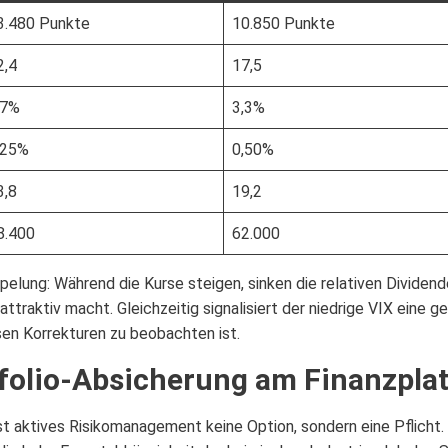
3.480 Punkte
10.850 Punkte
2,4
17,5
,7%
3,3%
,25%
0,50%
3,8
19,2
8.400
62.000
pelung: Während die Kurse steigen, sinken die relativen Dividen
aktiv macht. Gleichzeitig signalisiert der niedrige VIX eine ge
sen Korrekturen zu beobachten ist.
tfolio-Absicherung am Finanzpla
st aktives Risikomanagement keine Option, sondern eine Pflicht.