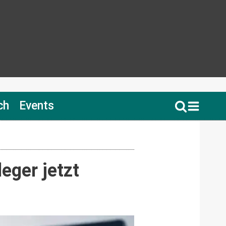
ch
Events
eger jetzt