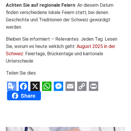
Achten Sie auf regionale Feiern
: An diesem Datum
finden verschiedene lokale Feiern statt, bei denen
Geschichte und Traditionen der Schweiz gewürdigt
werden.
Bleiben Sie informiert – Relevantes. Jeden Tag. Lesen
Sie, worum es heute wirklich geht:
August 2025 in der
Schweiz:
Feiertage, Brückentage und kantonale
Unterschiede
Teilen Sie dies:
Google
Facebook
X
WhatsApp
Messenger
Email
Copy
Print
Share
Translate
Link