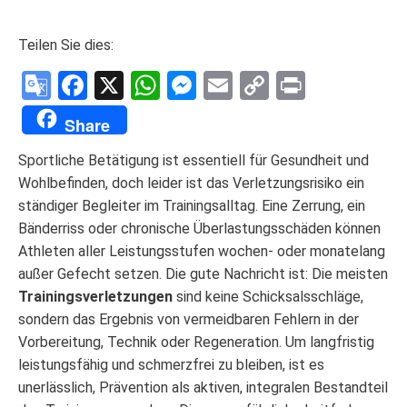
Teilen Sie dies:
Google
Facebook
X
WhatsApp
Messenger
Email
Copy
Print
Translate
Link
Share
Sportliche Betätigung ist essentiell für Gesundheit und
Wohlbefinden, doch leider ist das Verletzungsrisiko ein
ständiger Begleiter im Trainingsalltag. Eine Zerrung, ein
Bänderriss oder chronische Überlastungsschäden können
Athleten aller Leistungsstufen wochen- oder monatelang
außer Gefecht setzen. Die gute Nachricht ist: Die meisten
Trainingsverletzungen
sind keine Schicksalsschläge,
sondern das Ergebnis von vermeidbaren Fehlern in der
Vorbereitung, Technik oder Regeneration. Um langfristig
leistungsfähig und schmerzfrei zu bleiben, ist es
unerlässlich, Prävention als aktiven, integralen Bestandteil