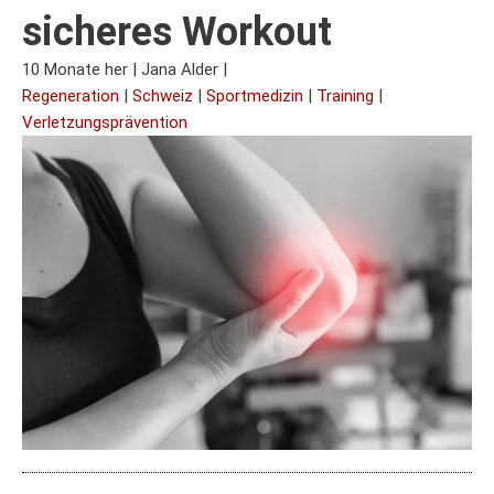
sicheres Workout
10 Monate her
|
Jana Alder
|
Regeneration
|
Schweiz
|
Sportmedizin
|
Training
|
Verletzungsprävention