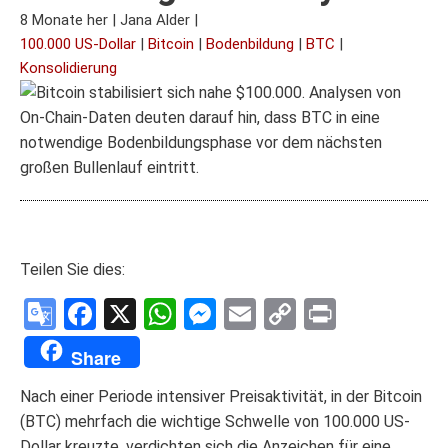
8 Monate her
|
Jana Alder
|
100.000 US-Dollar
|
Bitcoin
|
Bodenbildung
|
BTC
|
Konsolidierung
Teilen Sie dies:
Google
Facebook
X
WhatsApp
Messenger
Email
Copy
Print
Translate
Link
Share
Nach einer Periode intensiver Preisaktivität, in der Bitcoin
(BTC) mehrfach die wichtige Schwelle von 100.000 US-
Dollar kreuzte, verdichten sich die Anzeichen für eine