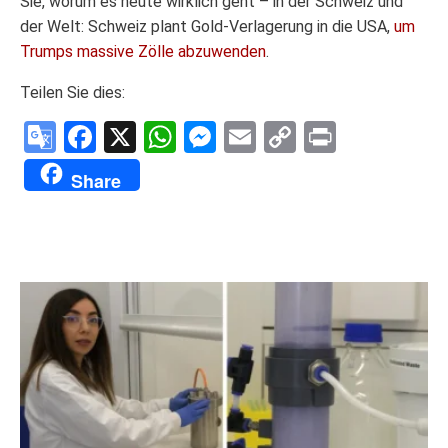
Sie, worum es heute wirklich geht – in der Schweiz und
der Welt: Schweiz plant Gold-Verlagerung in die USA,
um
Trumps massive Zölle abzuwenden
.
Teilen Sie dies:
Google
Facebook
X
WhatsApp
Messenger
Email
Copy
Print
Translate
Link
Share