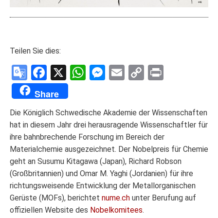
Teilen Sie dies:
Google
Facebook
X
WhatsApp
Messenger
Email
Copy
Print
Translate
Link
Share
Die Königlich Schwedische Akademie der Wissenschaften
hat in diesem Jahr drei herausragende Wissenschaftler für
ihre bahnbrechende Forschung im Bereich der
Materialchemie ausgezeichnet. Der Nobelpreis für Chemie
geht an Susumu Kitagawa (Japan), Richard Robson
(Großbritannien) und Omar M. Yaghi (Jordanien) für ihre
richtungsweisende Entwicklung der Metallorganischen
Gerüste (MOFs), berichtet
nume.ch
unter Berufung auf
offiziellen Website des
Nobelkomitees
.