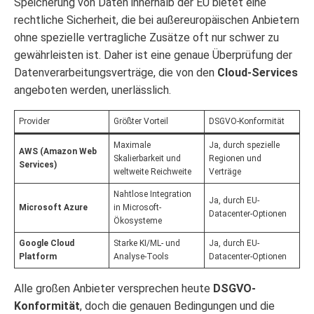
Speicherung von Daten innerhalb der EU bietet eine
rechtliche Sicherheit, die bei außereuropäischen Anbietern
ohne spezielle vertragliche Zusätze oft nur schwer zu
gewährleisten ist. Daher ist eine genaue Überprüfung der
Datenverarbeitungsverträge, die von den
Cloud-Services
angeboten werden, unerlässlich.
Provider
Größter Vorteil
DSGVO-Konformität
Maximale
Ja, durch spezielle
AWS (Amazon Web
Skalierbarkeit und
Regionen und
Services)
weltweite Reichweite
Verträge
Nahtlose Integration
Ja, durch EU-
Microsoft Azure
in Microsoft-
Datacenter-Optionen
Ökosysteme
Google Cloud
Starke KI/ML- und
Ja, durch EU-
Platform
Analyse-Tools
Datacenter-Optionen
Alle großen Anbieter versprechen heute
DSGVO-
Konformität
, doch die genauen Bedingungen und die