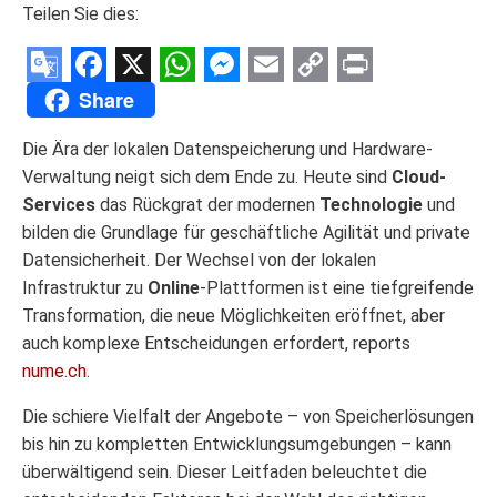
Teilen Sie dies:
Google
Facebook
X
WhatsApp
Messenger
Email
Copy
Print
Share
Translate
Link
Die Ära der lokalen Datenspeicherung und Hardware-
Verwaltung neigt sich dem Ende zu. Heute sind
Cloud-
Services
das Rückgrat der modernen
Technologie
und
bilden die Grundlage für geschäftliche Agilität und private
Datensicherheit. Der Wechsel von der lokalen
Infrastruktur zu
Online
-Plattformen ist eine tiefgreifende
Transformation, die neue Möglichkeiten eröffnet, aber
auch komplexe Entscheidungen erfordert, reports
nume.ch
.
Die schiere Vielfalt der Angebote – von Speicherlösungen
bis hin zu kompletten Entwicklungsumgebungen – kann
überwältigend sein. Dieser Leitfaden beleuchtet die