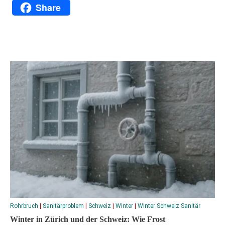
Google
Facebook
X
WhatsApp
Messenger
Email
Copy
Print
Share
Translate
Link
Rohrbruch
|
Sanitärproblem
|
Schweiz
|
Winter
|
Winter Schweiz Sanitär
Winter in Zürich und der Schweiz: Wie Frost