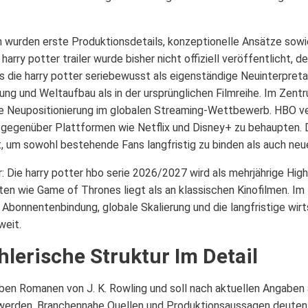
 wurden erste Produktionsdetails, konzeptionelle Ansätze sowie
 harry potter trailer wurde bisher nicht offiziell veröffentlicht
ss die harry potter seriebewusst als eigenständige Neuinterpret
ung und Weltaufbau als in der ursprünglichen Filmreihe. Im Zentr
he Neupositionierung im globalen Streaming-Wettbewerb. HBO verfo
gegenüber Plattformen wie Netflix und Disney+ zu behaupten. D
tt, um sowohl bestehende Fans langfristig zu binden als auch neu
ar: Die harry potter hbo serie 2026/2027 wird als mehrjährige Hig
en wie Game of Thrones liegt als an klassischen Kinofilmen. Im 
Abonnentenbindung, globale Skalierung und die langfristige wir
weit.
lerische Struktur Im Detail
eben Romanen von J. K. Rowling und soll nach aktuellen Angaben a
werden. Branchennahe Quellen und Produktionsaussagen deuten d