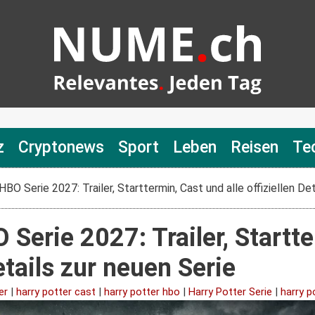
z
Cryptonews
Sport
Leben
Reisen
Te
HBO Serie 2027: Trailer, Starttermin, Cast und alle offiziellen De
 Serie 2027: Trailer, Startt
Details zur neuen Serie
er
|
harry potter cast
|
harry potter hbo
|
Harry Potter Serie
|
harry po