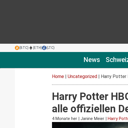
(BTC)
(ETH)
(LTC)
News
Schwei
Home
|
Uncategorized
|
Harry Potter 
Harry Potter HBO
alle offiziellen 
4 Monate her
|
Janine Meier
|
Harry Pott