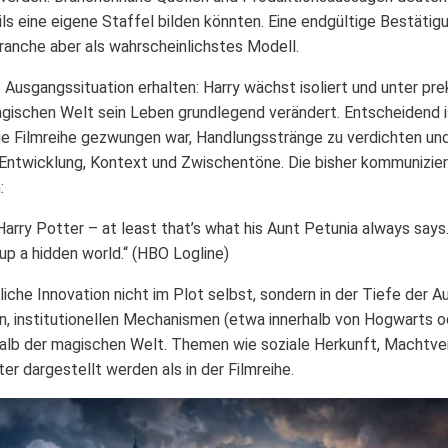
eils eine eigene Staffel bilden könnten. Eine endgültige Bestäti
 Branche aber als wahrscheinlichstes Modell.
e Ausgangssituation erhalten: Harry wächst isoliert und unter pr
agischen Welt sein Leben grundlegend verändert. Entscheidend i
ie Filmreihe gezwungen war, Handlungsstränge zu verdichten und 
Entwicklung, Kontext und Zwischentöne. Die bisher kommunizie
:
Harry Potter – at least that’s what his Aunt Petunia always says. 
p a hidden world.“ (HBO Logline)
tliche Innovation nicht im Plot selbst, sondern in der Tiefe der A
, institutionellen Mechanismen (etwa innerhalb von Hogwarts 
alb der magischen Welt. Themen wie soziale Herkunft, Machtve
er dargestellt werden als in der Filmreihe.