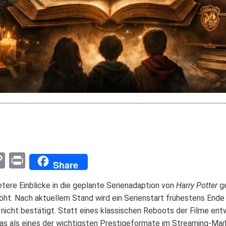
pp
enger
mail
Copy
Print
Share
Link
tere Einblicke in die geplante Serienadaption von
Harry Potter
ge
rhöht. Nach aktuellem Stand wird ein Serienstart frühestens End
ng nicht bestätigt. Statt eines klassischen Reboots der Filme 
 das als eines der wichtigsten Prestigeformate im Streaming-Mark