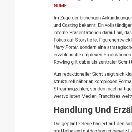
NUME
. .
Im Zuge der bisherigen Ankündigungen
und Casting bekannt. Ein vollständiger
interne Präsentationen darauf hin, da
Fokus auf Storytiefe, Figurenentwickl
Harry Potter
, sondern eine strategisc
erzählerisch komplexen Produktionen 
Rowling gilt dabei als zentraler Schri
Aus redaktioneller Sicht zeigt sich kl
strukturell näher an komplexen Format
Streamingzahlen, sondern nachhaltige 
wertvollsten Medien-Franchises welt
Handlung Und Erzäh
Die geplante Serie basiert auf den si
staffelbasierte Adaption umgesetzt 