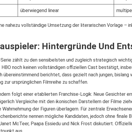
überwiegend linear
multipe
ne nahezu vollständige Umsetzung der literarischen Vorlage – in
auspieler: Hintergründe Und En
-Serie zählt zu den sensibelsten und zugleich strategisch wich
HBO noch keinen vollständigen offiziellen Cast bestätigt, insbe
ch übereinstimmend berichtet, dass gezielt nach jungen, bislan
g zur ursprünglichen Filmreihe zu schaffen.
ndern folgt einer etablierten Franchise-Logik: Neue Gesichter er
erlich Vergleiche mit den ikonischen Darstellern der Filme ziehe
ie Wahrnehmung der Figuren überlagern. Für zentrale Erwachsenen
nchenberichte nennen mögliche Kandidaten, jedoch ohne finale
anet McTeer, Paapa Essiedu und Nick Frost diskutiert. Offiziell
tpunkt aus.