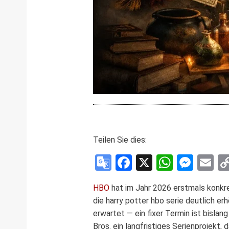
Teilen Sie dies:
Google
Facebook
X
WhatsA
Mess
E
Translate
HBO
hat im Jahr 2026 erstmals konkre
die harry potter hbo serie deutlich e
erwartet — ein fixer Termin ist bisla
Bros. ein langfristiges Serienprojekt,