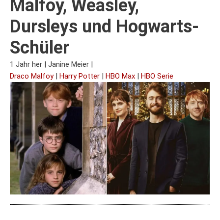
Malfoy, Weasley,
Dursleys und Hogwarts-
Schüler
1 Jahr her
|
Janine Meier
|
Draco Malfoy
|
Harry Potter
|
HBO Max
|
HBO Serie