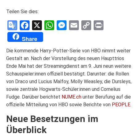
Teilen Sie dies:
Google
Facebook
X
WhatsApp
Messenger
Email
Copy
Print
Translate
Link
Share
Die kommende Harry-Potter-Serie von HBO nimmt weiter
Gestalt an. Nach der Vorstellung des neuen Haupttrios
Ende Mai hat der Streamingdienst am 9. Juni neun weitere
Schauspieler:innen offiziell bestätigt. Darunter: die Rollen
von Draco und Lucius Malfoy, Molly Weasley, die Dursleys,
sowie zentrale Hogwarts-Schüler:innen und Cornelius
Fudge. Darüber berichtet
NUME.ch
unter Berufung auf die
offizielle Mitteilung von HBO sowie Berichte von
PEOPLE
.
Neue Besetzungen im
Überblick