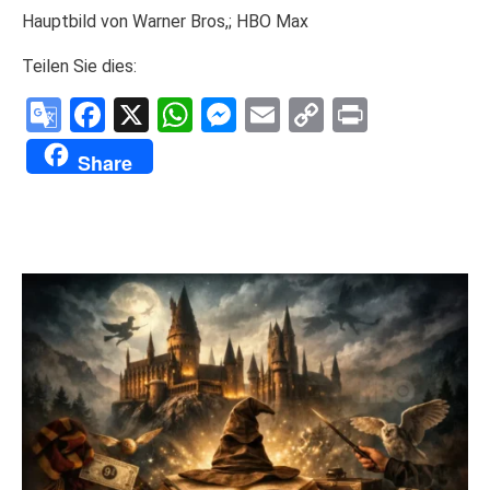
Hauptbild von Warner Bros,; HBO Max
Teilen Sie dies:
Google
Facebook
X
WhatsApp
Messenger
Email
Copy
Print
Translate
Link
Share