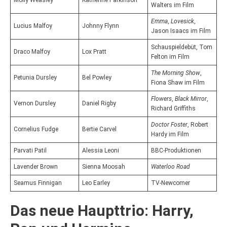
Molly Weasley
Katherine Parkinson
Walters im Film
Emma
,
Lovesick
,
Lucius Malfoy
Johnny Flynn
Jason Isaacs im Film
Schauspieldebüt, Tom
Draco Malfoy
Lox Pratt
Felton im Film
The Morning Show
,
Petunia Dursley
Bel Powley
Fiona Shaw im Film
Flowers
,
Black Mirror
,
Vernon Dursley
Daniel Rigby
Richard Griffiths
Doctor Foster
, Robert
Cornelius Fudge
Bertie Carvel
Hardy im Film
Parvati Patil
Alessia Leoni
BBC-Produktionen
Lavender Brown
Sienna Moosah
Waterloo Road
Seamus Finnigan
Leo Earley
TV-Newcomer
Das neue Haupttrio: Harry,