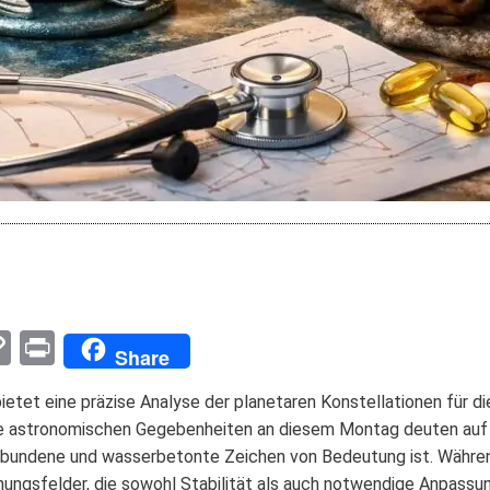
pp
enger
mail
Copy
Print
Share
Link
tet eine präzise Analyse der planetaren Konstellationen für d
 Die astronomischen Gegebenheiten an diesem Montag deuten auf
ebundene und wasserbetonte Zeichen von Bedeutung ist. Währen
ungsfelder, die sowohl Stabilität als auch notwendige Anpassun