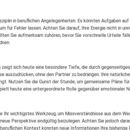
sziplin in beruflichen Angelegenheiten. Es könnten Aufgaben au
m für Fehler lassen. Achten Sie darauf, Ihre Energie nicht in u
ten Sie aufmerksam zuhören, bevor Sie vorschnelle Urteile fällen
dnen.
zeigt sich heute eine besondere Tiefe, die durch gegenseitiges 
se auszudrücken, ohne den Partner zu bedrängen. Ihre natürliche 
ingt. Nutzen Sie die Gunst der Stunde, um gemeinsame Pläne f
 spielt heute eine untergeordnete Rolle gegenüber emotionaler N
te Ihr wichtigstes Werkzeug, um Missverständnisse aus dem Weg 
e neue Perspektive endgültig beizulegen. Achten Sie jedoch darau
m beruflichen Kontext könnten neue Informationen Ihre bisherige 