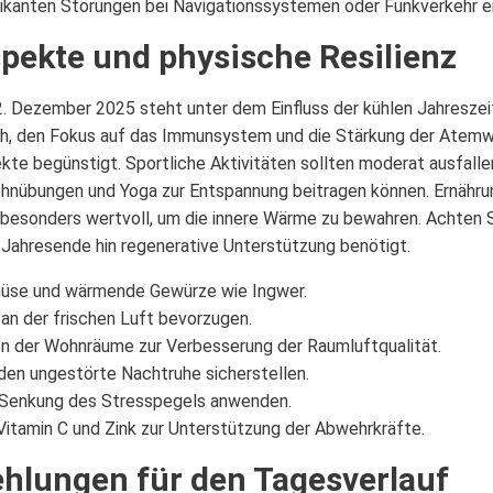
nifikanten Störungen bei Navigationssystemen oder Funkverkehr e
pekte und physische Resilienz
. Dezember 2025 steht unter dem Einfluss der kühlen Jahresze
ch, den Fokus auf das Immunsystem und die Stärkung der Atemwe
nfekte begünstigt. Sportliche Aktivitäten sollten moderat ausfal
ehnübungen und Yoga zur Entspannung beitragen können. Ernährun
esonders wertvoll, um die innere Wärme zu bewahren. Achten Si
Jahresende hin regenerative Unterstützung benötigt.
müse und wärmende Gewürze wie Ingwer.
n der frischen Luft bevorzugen.
n der Wohnräume zur Verbesserung der Raumluftqualität.
den ungestörte Nachtruhe sicherstellen.
 Senkung des Stresspegels anwenden.
 Vitamin C und Zink zur Unterstützung der Abwehrkräfte.
hlungen für den Tagesverlauf