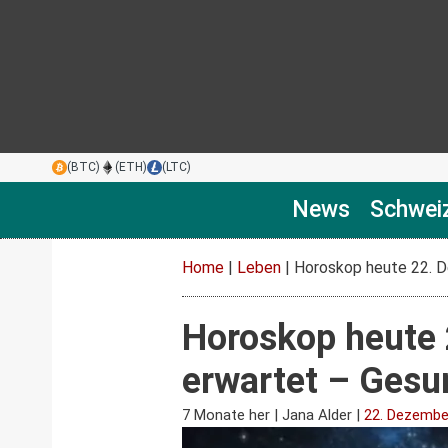
(BTC)
(ETH)
(LTC)
News
Schwei
Home
|
Leben
|
Horoskop heute 22. D
Horoskop heute 
erwartet – Gesu
7 Monate her
|
Jana Alder
|
22. Dezembe