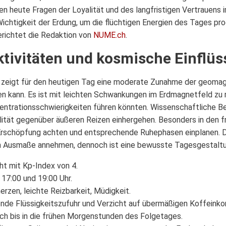
en heute Fragen der Loyalität und des langfristigen Vertrauens 
ichtigkeit der Erdung, um die flüchtigen Energien des Tages pr
erichtet die Redaktion von
NUME.ch
.
tivitäten und kosmische Einflüs
zeigt für den heutigen Tag eine moderate Zunahme der geomagne
n kann. Es ist mit leichten Schwankungen im Erdmagnetfeld zu r
entrationsschwierigkeiten führen könnten. Wissenschaftliche 
ilität gegenüber äußeren Reizen einhergehen. Besonders in den 
rschöpfung achten und entsprechende Ruhephasen einplanen. Di
 Ausmaße annehmen, dennoch ist eine bewusste Tagesgestaltu
ht mit Kp-Index von 4.
17:00 und 19:00 Uhr.
en, leichte Reizbarkeit, Müdigkeit.
de Flüssigkeitszufuhr und Verzicht auf übermäßigen Koffeink
ich bis in die frühen Morgenstunden des Folgetages.